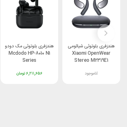
هندزفری بلوتوثی شیائومی
هندزفری بلوتوثی مک دودو
Mcdodo HP-8010 N1
Xiaomi OpenWear
Series
Stereo M2319E1
ناموجود!
۶,۲۱۱,۶۵۶
تومان