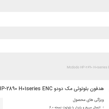
هدفون بلوتوثی مک دودو Mcdodo HP-2890 H01series ENC
ویژگی های محصول
اتصال سریع و پایدار با بلوتوث نسخه 6.0