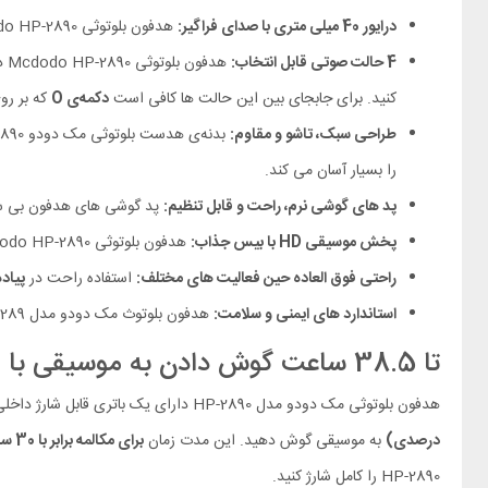
درایور 40 میلی متری با صدای فراگیر:
هدفون بلوتوثی Mcdodo HP-2890 دارای درایور های بزرگ 40mm بوده که
4 حالت صوتی قابل انتخاب:
هدفون بلوتوثی Mcdodo HP-2890 دارای 4 حالت صوتی
کنید. برای جابجای بین این حالت ها کافی است
دکمه‌ی O
که بر رو
طراحی سبک، تاشو و مقاوم:
بدنه‌‌ی هدست بلوتوثی مک دودو HP-2890 از
را بسیار آسان می کند.
پد های گوشی نرم، راحت و قابل تنظیم:
پد گوشی‌ های هدفون بی سیم o HP-2890
پخش موسیقی HD با بیس جذاب:
هدفون بلوتوثی Mcdodo HP-2890
راحتی فوق‌ العاده حین فعالیت‌ های مختلف:
استفاده راحت در
پیاده
استاندارد های ایمنی و سلامت:
هدفون بلوتوث مک دودو مدل HP-289 دارای گواهی‌ های
تا 38.5 ساعت گوش دادن به موسیقی با یکبار شارژ
هدفون بلوتوثی مک دودو مدل HP-2890 دارای یک باتری قابل شارژ داخلی با ظرفیت 300 میلی آمپر ساعتی است؛ طبق گفته‌ی شرکت مک دودو با پر بودن شارژ این هدفون شما می توانید تا
درصدی)
به موسیقی گوش دهید. این مدت زمان
برای مکالمه برابر با 30 ساعت
HP-2890 را کامل شارژ کنید.