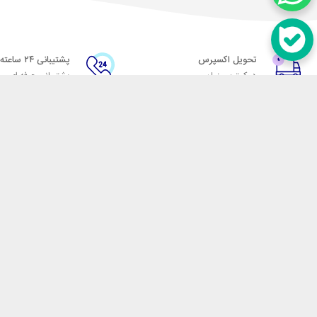
تحویل اکسپرس
پشتیبانی ۲۴ ساعته
در کمترین زمان
پشتیبانی حرفه ای
در تماس باشید
آدرس: تهران میدان حسن آباد خیابان امام خمینی بن بست پاساژ منوچهری پلاک 7
شماره تماس: 02166700606
شماره واتساپ: 02166700606
کدپستی: 1137916439
زمان پاسخگویی: شنبه تا چهارشنبه 9 الی 17 و پنجشنبه 9 الی 13
فروشگاه اینترنتی مکسیکال
هدف ما در مکسیکال فروش انواع
در تلاش است در این بازار بزرگ