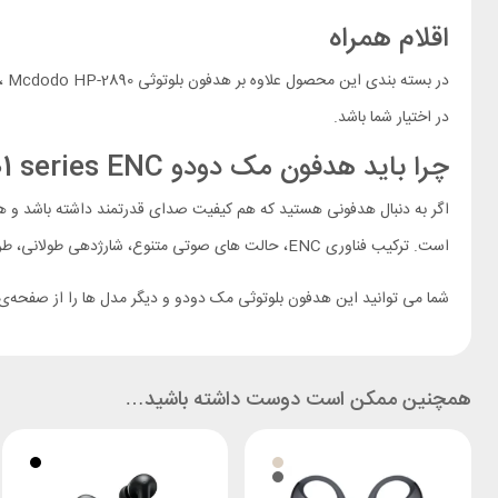
اقلام همراه
در اختیار شما باشد.
چرا باید هدفون مک دودو HP-2890 H01 series ENC را بخریم؟
است. ترکیب فناوری ENC، حالت های صوتی متنوع، شارژدهی طولانی، طراحی تاشو مقاوم و اتصال پایدار بلوتوثی باعث شده این مدل یک گزینه کامل، حرفه ای و ارزشمند برای کاربران روزمره و علاقه مندان به موسیقی باشد.
شما می توانید این هدفون بلوتوثی مک دودو و دیگر مدل ها را از صفحه‌
همچنین ممکن است دوست داشته باشید…