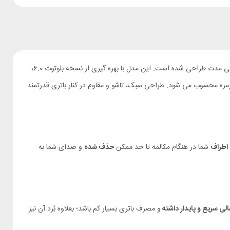
هدفون بلوتوثی Mcdodo HP-2890 از سری H01 یک هدفون بی سیم قدرتمند و مدرن است که با تمرکز بر کیفیت صدا، مکالمه شفاف و راحتی استفاده طولانی مدت طراحی شده است. این مدل با بهره گیری از نسخه بلوتوث 6.0،
، مکالمه، کار و استفاده روزمره محسوب می شود. طراحی سبک، تاشو و مقاوم در کنار باتری قدرتمند
اطراف
شما در هنگام مکالمه تا حد ممکن
حذف شده
و صدای شما به
الی سریع و پایدار داشته
و مصرف باتری بسیار کم باشد؛ بعلاوه بُرد آن نیز