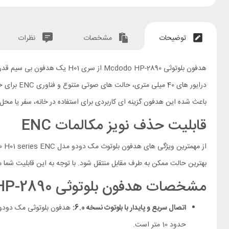
توضیحات
مشخصات
نظرات
درایور ها
باعث شده این هدفون گزینه ای کاربردی برای استفاده در خانه، سفر یا محل ک
قابلیت حذف نویز مکالمات ENC
از مهمترین ویژگی های هدفون بلوتوث مک دودو مدل HP-2890 H01 series ENC قابلیت ENC یا حذف نویز مکالمه است؛ ENC باعث شده
بهترین حالت ممکن به طرف مقابل منتقل شود. با توجه به این قابلیت شما م
مشخصات هدفون بلوتوثی Mcdodo HP-2890
اتصال سریع و پایدار با بلوتوث نسخه 6.0:
هدفون بلوتوثی مک دودو مدل HP-289 دارای نسخه بلوتوث 6.0 بوده که این نس
حدود 10 متر است.