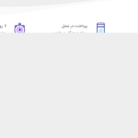
پرداخت در محل
۷ روز ضمانت
پرداخت هنگام دریافت
مهلت
خدمات مشتریان
مکسیکال
قوانین و مقررات
تماس با مکسیکال
روش ارسال
درباره ماکسیکال
ضمانت 7 روزه
وبلاگ مکسیکال
رویه های بازگرداندن کالا
 لوازم جانبی موبایل، لپ تاپ، کامپیوتر، تبلت و … با کیفیت مناسب و قیمت رقابتی ا
 نقش خود را ایفا کند و رضایت مشتریان را کسب کند. فروشگاه مکسیکال کالاهای خود ر