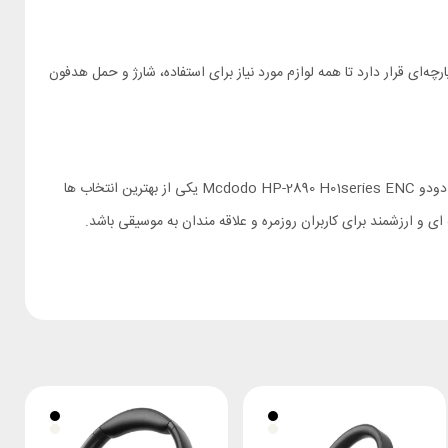
Mc ، یک کابل شارژ تایپ سی، کابل 3.5 میلی متری (AUX)، دفترچه راهنما و یک کاور پارچه‌ای قرار دارد تا همه لوازم مورد نیاز برای استفاده، شارژ و حمل هدفون
اگر به دنبال هدفونی هستید که هم کیفیت صدای قدرتمند داشته باشد و هم برای تماس، موسیقی و استفاده طولانی مدت مناسب باشد، هدفون بلوتوثی مک دودو Mcdodo HP-2890 H01series ENC یکی از بهترین انتخاب ها