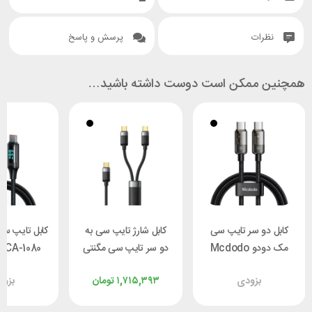
نظرات
پرسش و پاسخ
همچنین ممکن است دوست داشته باشید…
کابل دو سر تایپ سی
کابل شارژ تایپ سی به
کابل تایپ س
مک دودو Mcdodo
دو سر تایپ سی مگنتی
 CA-1080
CA-2841 طول 1.8 متر
مک دودو Mcdodo
بزودی
۱,۷۱۵,۳۹۳
تومان
بزو
توان 100 وات
CA-7380 طول 1.5 متر
وا
توان 100 وات