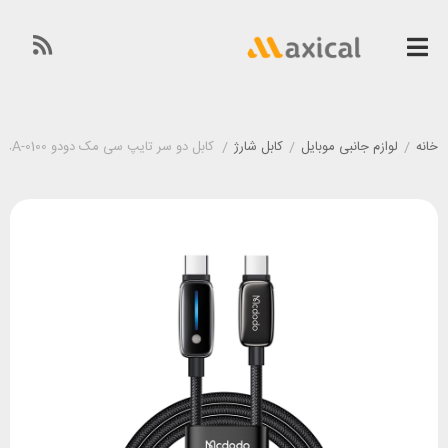
خانه
/
لوازم جانبی موبایل
/
کابل شارژ
/
کابل دو سر تایپ سی مک دودو Mcdodo CA-0100 طول 1/2 متر توان 100 وات