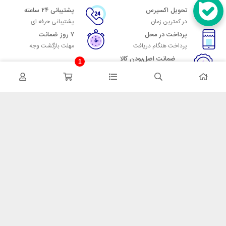
تحویل اکسپرس
پشتیبانی ۲۴ ساعته
در کمترین زمان
پشتیبانی حرفه ای
پرداخت در محل
۷ روز ضمانت
پرداخت هنگام دریافت
مهلت بازگشت وجه
ضمانت اصل‌بودن کالا
1
تایید اصالت کالا
در تماس باشید
آدرس: تهران میدان حسن آباد خیابان امام خمینی بن بست پاساژ منوچهری
پلاک 7
شماره تماس: 02166700606
شماره واتساپ: 02166700606
کدپستی: 1137916439
زمان پاسخگویی: شنبه تا چهارشنبه 9 الی 17 و پنجشنبه 9 الی 13
خدمات مشتریان
قوانین و مقررات
روش ارسال