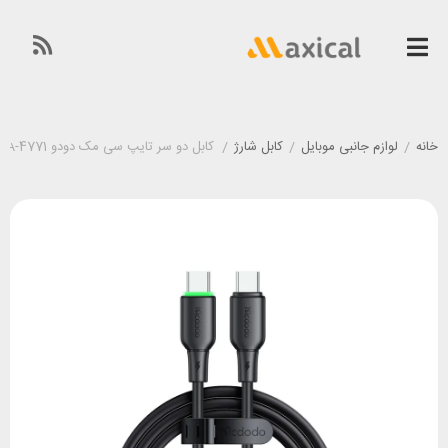
خانه
/
لوازم جانبی موبایل
/
کابل شارژ
/
کابل دو سر تایپ سی مک دودو Mcdodo CA-4771 توان 65 وات طول 1.2 متر