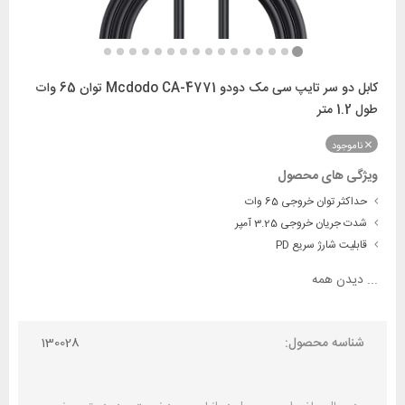
کابل دو سر تایپ سی مک دودو Mcdodo CA-4771 توان 65 وات
طول 1.2 متر
ناموجود
ویژگی های محصول
حداکثر توان خروجی 65 وات
شدت جریان خروجی 3.25 آمپر
قابلیت شارژ سریع PD
...
دیدن همه
شناسه محصول:
130028