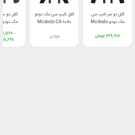
کابل دو سر تایپ سی
کابل تایپ سی مک دودو
کابل دو سر
مک دودو Mcdodo
Mcdodo CA-1080
م
CA-3460 طول 1.2 متر
طول 1.2 متر توان 66
۴۱,۵۷۶
–
۹۴۹,۴۰۶
تومان
بزودی
توان 100 وات
وات
وات طول 1.2 مت
۴۵,۶۴۸