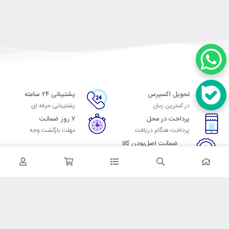
تحویل اکسپرس
پشتیبانی ۲۴ ساعته
در کمترین زمان
پشتیبانی حرفه ای
پرداخت در محل
۷ روز ضمانت
پرداخت هنگام دریافت
مهلت بازگشت وجه
ضمانت اصل‌بودن کالا
تایید اصالت کالا
در تماس باشید
آدرس: تهران میدان حسن آباد خیابان امام خمینی بن بست پاساژ منوچهری
پلاک 7
شماره تماس: 02166700606