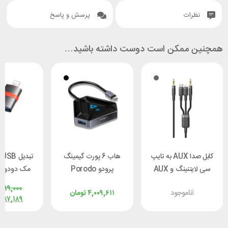
نظرات
پرسش و پاسخ
همچنین ممکن است دوست داشته باشید…
کابل صدا AUX به تایپ
هاب 6 پورت گیمینگ
تب
سی لایتنینگ و AUX
پرودو Porodo
م
پرودو مدل Porodo
PDX529
2600
۶۹۹,۰۰۰
ناموجود!
۴,۰۰۹,۶۱۱
تومان
PD-AUX3N1
۵۸۷,۱۸۹