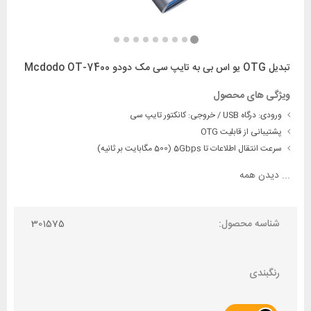
تبدیل OTG یو اس بی به تایپ سی مک دودو Mcdodo OT-7400
ویژگی های محصول
ورودی: درگاه USB / خروجی: کانکتور تایپ سی
پشتیبانی از قابلیت OTG
سرعت انتقال اطلاعات تا 5Gbps (500 مگابایت بر ثانیه)
...
دیدن همه
شناسه محصول:
301575
رنگبندی