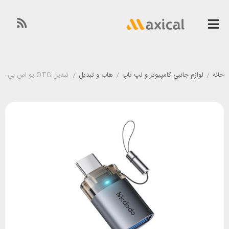
خانه
/
لوازم جانبی کامپیوتر و لپ تاپ
/
هاب و تبدیل
/
تبدیل OTG یو اس بی به تایپ سی مک دودو Mcdodo OT-7400