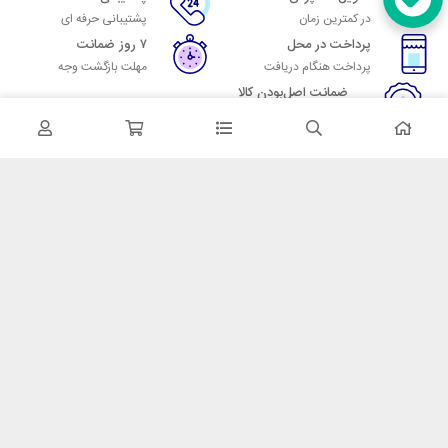
در کمترین زمان
پشتیبانی حرفه ای
پرداخت در محل
۷ روز ضمانت
پرداخت هنگام دریافت
مهلت بازگشت وجه
ضمانت اصل‌بودن کالا
تایید اصالت کالا
در تماس باشید
آدرس: تهران میدان حسن آباد خیابان امام خمینی بن بست پاساژ منوچهری
پلاک 7
شماره تماس: 02166700606
شماره واتساپ: 02166700606
کدپستی: 1137916439
زمان پاسخگویی: شنبه تا چهارشنبه 9 الی 17 و پنجشنبه 9 الی 13
خدمات مشتریان
قوانین و مقررات
روش ارسال
ضمانت 7 روزه