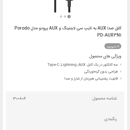
کابل صدا AUX به تایپ سی لایتنینگ و AUX پرودو مدل Porodo
PD-AUX3N1
ناموجود
ویژگی های محصول
سه کانکتور در یک کابل: Type-C ,Lightning ,AUX
طراحی بدون گره‌خوردگی
قابلیت پشتیبانی هم‌زمان از شارژ و صدا
شناسه محصول:
300806
رنگبندی