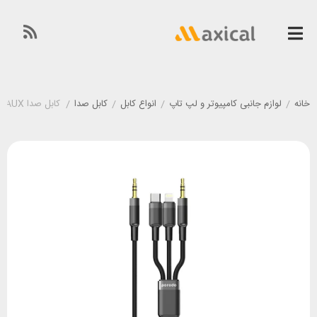
خانه
/
لوازم جانبی کامپیوتر و لپ تاپ
/
انواع کابل
/
کابل صدا
/
کابل صدا AUX به تایپ سی لایتنینگ و AUX پرودو مدل Porodo PD-AUX3N1