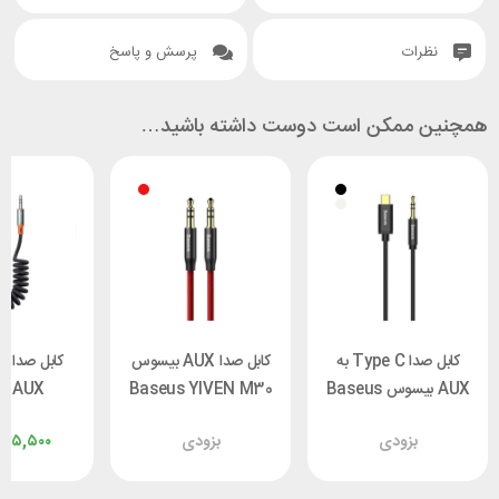
نظرات
پرسش و پاسخ
همچنین ممکن است دوست داشته باشید…
کابل صدا Type C به
کابل صدا AUX بیسوس
کابل صدا لا
AUX بیسوس Baseus
Baseus YIVEN M30
AUX
M01 CAM01-01 طول
CAM30-B91 طول 1
 CA-0890
بزودی
بزودی
۷۵,۵۰۰
1.2 متر
متر
طول 1.8 متر