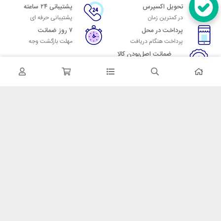
تحویل اکسپرس
پشتیبانی ۲۴ ساعته
در کمترین زمان
پشتیبانی حرفه ای
پرداخت در محل
۷ روز ضمانت
پرداخت هنگام دریافت
مهلت بازگشت وجه
ضمانت اصل‌بودن کالا
تایید اصالت کالا
در تماس باشید
آدرس: تهران میدان حسن آباد خیابان امام خمینی بن بست پاساژ منوچهری
پلاک 7
شماره تماس: 02166700606
شماره واتساپ: 02166700606
کدپستی: 1137916439
زمان پاسخگویی: شنبه تا چهارشنبه 9 الی 17 و پنجشنبه 9 الی 13
خدمات مشتریان
قوانین و مقررات
روش ارسال