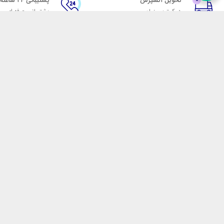
تحویل اکسپرس
پشتیبانی ۲۴ ساعته
در کمترین زمان
پشتیبانی حرفه ای
در تماس باشید
آدرس: تهران میدان حسن آباد خیابان امام خمینی بن بست پاساژ منوچهری پلاک 7
شماره تماس: 02166700606
شماره واتساپ: 02166700606
کدپستی: 1137916439
زمان پاسخگویی: شنبه تا چهارشنبه 9 الی 17 و پنجشنبه 9 الی 13
فروشگاه اینترنتی مکسیکال
هدف ما در مکسیکال فروش انواع
در تلاش است در این بازار بزرگ
جمله انواع پاوربانک، هندزفری 
هوشمند، فلش مموری، کارت حافظ
جارو شارژی، پمپ باد، جامپ است
اصلاح، ترازو، چراغ مطالعه و 