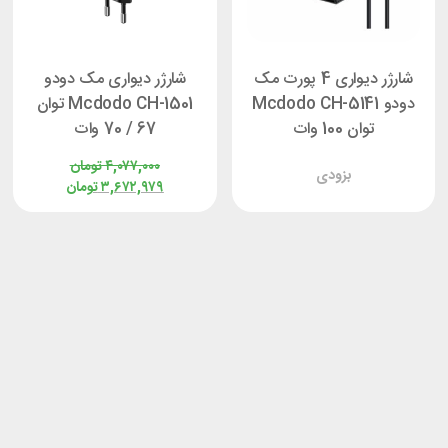
شارژر دیواری 4 پورت مک
شارژر دیواری مک دودو
دودو Mcdodo CH-5141
Mcdodo CH-1501 توان
توان 100 وات
67 / 70 وات
۴,۰۷۷,۰۰۰
تومان
بزودی
۳,۶۷۲,۹۷۹
تومان