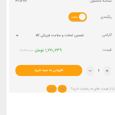
شناسه محصول:
301472
رنگبندی
سفید
گارانتی
۱,۷۲۰,۷۳۹
تومان
۲,۰۳۰,۰۰۰
افزودن به سبد خرید
یا از قیمت های ما رضایت دارید؟
بله
خیر