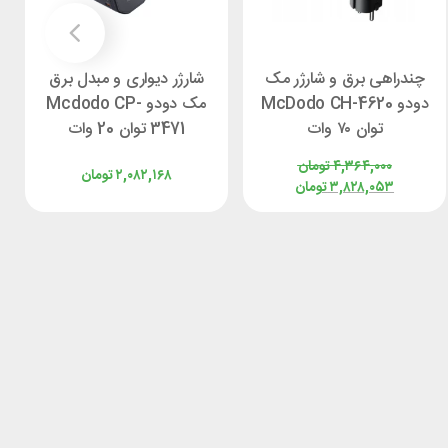
چندراهی برق و شارژر مک
شارژر دیواری و مبدل برق
دودو McDodo CH-4620
مک دودو Mcdodo CP-
توان ۷۰ وات
3471 توان 20 وات
۴,۳۶۴,۰۰۰
تومان
۲,۰۸۲,۱۶۸
تومان
۳,۸۲۸,۰۵۳
تومان