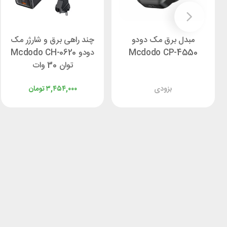
مبدل برق مک دودو
چند راهی برق و شارژر مک
Mcdodo CP-4550
دودو Mcdodo CH-0620
توان 30 وات
بزودی
۳,۴۵۴,۰۰۰
تومان