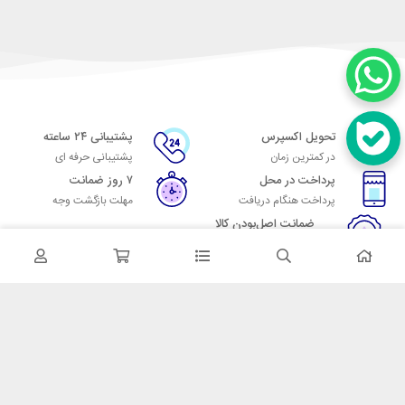
تحویل اکسپرس
پشتیبانی ۲۴ ساعته
در کمترین زمان
پشتیبانی حرفه ای
پرداخت در محل
۷ روز ضمانت
پرداخت هنگام دریافت
مهلت بازگشت وجه
ضمانت اصل‌بودن کالا
تایید اصالت کالا
در تماس باشید
آدرس: تهران میدان حسن آباد خیابان امام خمینی بن بست پاساژ منوچهری
پلاک 7
شماره تماس: 02166700606
شماره واتساپ: 02166700606