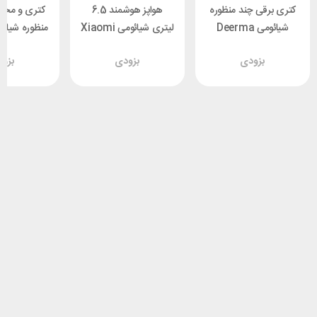
کتری برقی چند منظوره
هواپز هوشمند 6.5
کتری و مخل
شیائومی Deerma
لیتری شیائومی Xiaomi
601
Air Fryer 6.5L
SH35W
بزودی
بزودی
بزو
MAF10