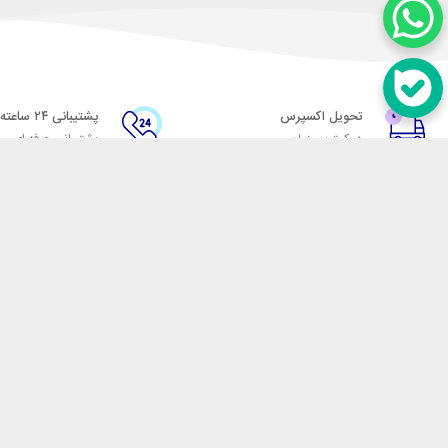
تحویل اکسپرس
پشتیبانی ۲۴ ساعته
در کمترین زمان
پشتیبانی حرفه ای
در تماس باشید
آدرس: تهران میدان حسن آباد خیابان امام خمینی بن بست پاساژ منوچهری پلاک 7
شماره تماس: 02166700606
شماره واتساپ: 02166700606
کدپستی: 1137916439
زمان پاسخگویی: شنبه تا چهارشنبه 9 الی 17 و پنجشنبه 9 الی 13
فروشگاه اینترنتی مکسیکال