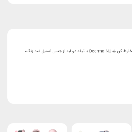
های شارژی و قابل حمل بهترین انتخاب به شمار می روند. مخلوط کن Deerma NU05 با تیغه دو لبه از جنس استیل ضد زنگ،