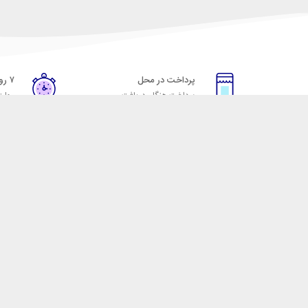
پرداخت در محل
۷ روز ضمانت
پرداخت هنگام دریافت
مهلت
خدمات مشتریان
مکسیکال
قوانین و مقررات
تماس با مکسیکال
روش ارسال
درباره ماکسیکال
ضمانت 7 روزه
وبلاگ مکسیکال
رویه های بازگرداندن کالا