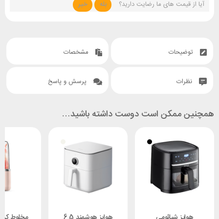
آیا از قیمت های ما رضایت دارید؟
بله
خیر
توضیحات
مشخصات
نظرات
پرسش و پاسخ
همچنین ممکن است دوست داشته باشید…
هواپز شیائومی
هواپز هوشمند 6.5
مخلوط کن 