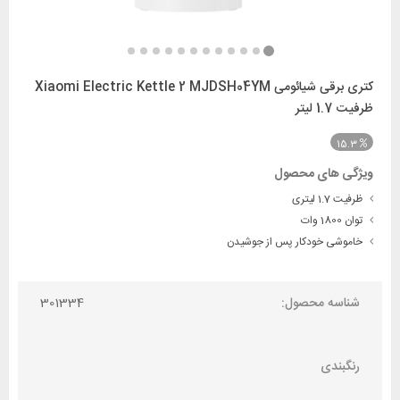
کتری برقی شیائومی Xiaomi Electric Kettle 2 MJDSH04YM
ظرفیت 1.7 لیتر
15.3
ویژگی های محصول
ظرفیت 1.7 لیتری
توان 1800 وات
خاموشی خودکار پس از جوشیدن
شناسه محصول:
301334
رنگبندی