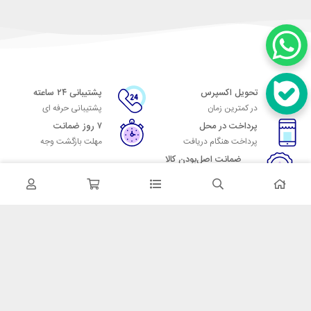
تحویل اکسپرس
پشتیبانی ۲۴ ساعته
در کمترین زمان
پشتیبانی حرفه ای
پرداخت در محل
۷ روز ضمانت
پرداخت هنگام دریافت
مهلت بازگشت وجه
ضمانت اصل‌بودن کالا
تایید اصالت کالا
در تماس باشید
آدرس: تهران میدان حسن آباد خیابان امام خمینی بن بست پاساژ منوچهری
پلاک 7
شماره تماس: 02166700606
شماره واتساپ: 02166700606
کدپستی: 1137916439