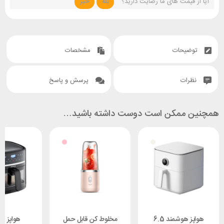
آیا از قیمت های ما رضایت دارید؟
بله
خیر
توضیحات
مشخصات
نظرات
پرسش و پاسخ
همچنین ممکن است دوست داشته باشید…
هواپز هوشمند 6.5
مخلوط کن قابل حمل
هواپز شی