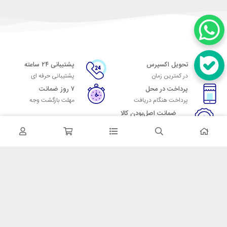
تحویل اکسپرس
پشتیبانی ۲۴ ساعته
در کمترین زمان
پشتیبانی حرفه ای
پرداخت در محل
۷ روز ضمانت
پرداخت هنگام دریافت
مهلت بازگشت وجه
ضمانت اصل‌بودن کالا
تایید اصالت کالا
در تماس باشید
آدرس: تهران میدان حسن آباد خیابان امام خمینی بن بست پاساژ منوچهری
پلاک 7
شماره تماس: 02166700606
شماره واتساپ: 02166700606
کدپستی: 1137916439