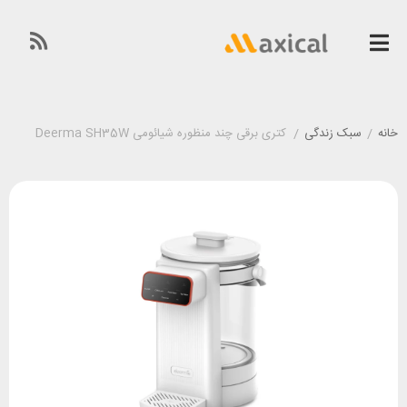
خانه
/
سبک زندگی
/
کتری برقی چند منظوره شیائومی Deerma SH35W