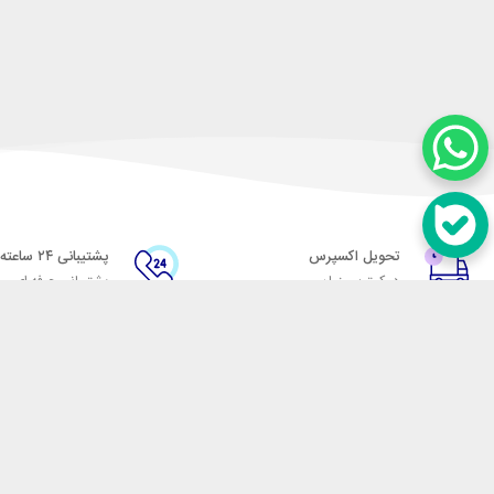
تحویل اکسپرس
پشتیبانی ۲۴ ساعته
در کمترین زمان
پشتیبانی حرفه ای
در تماس باشید
آدرس: تهران میدان حسن آباد خیابان امام خمینی بن بست پاساژ منوچهری پلاک 7
شماره تماس: 02166700606
شماره واتساپ: 02166700606
کدپستی: 1137916439