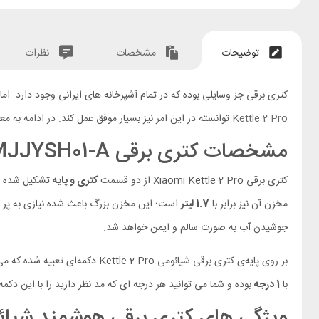
توضیحات
مشخصات
نظرات
کتری برقی جز وسایلی بوده که در تمام آشپزخانه های ایرانی وجود دارد. ام
Kettle 2 Pro
توانسته در این امر نیز بسیار موفق عمل کند. در ادامه به
مشخصات کتری برقی Xiaomi Kettle 2 Pro MJJYSH01-A
کتری برقی Xiaomi Kettle 2 Pro از دو قسمت
کتری و پایه
تشکیل شده و دارای ابعاد 242*155*273 میلی متری بوده و وزن حدو
مخزن آن نیز برابر با
1.7 لیتر
است؛ این مخزن بزرگ باعث شده نیازی به پر کردن سری
جوشیدن آب به صورت سالم و ایمن خواهد شد.
بر روی پایه‌ی کتری برقی شیائومی Kettle 2 Pro دکمه‌ای تعبیه شده که می توانید با چرخاندن آن
با
1 درجه
بوده و شما می توانید هر درجه ای که مد نظر دارید را با این دکمه 
ویژگی های کتری برقی هوشمند شیائومی  2 Pro