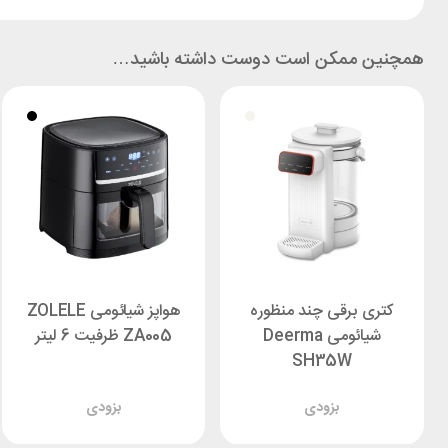
همچنین ممکن است دوست داشته باشید…
کتری برقی چند منظوره
هواپز شیائومی ZOLELE
شیائومی Deerma
ZA005 ظرفیت 6 لیتر
SH35W
بزودی
بزودی