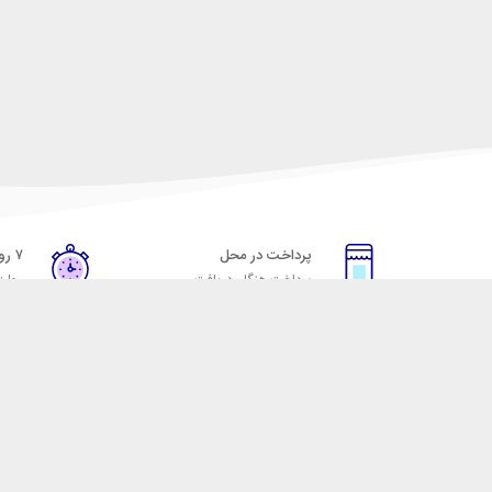
پرداخت در محل
۷ روز ضمانت
پرداخت هنگام دریافت
مهلت
خدمات مشتریان
مکسیکال
قوانین و مقررات
تماس با مکسیکال
روش ارسال
درباره ماکسیکال
ضمانت 7 روزه
وبلاگ مکسیکال
رویه های بازگرداندن کالا