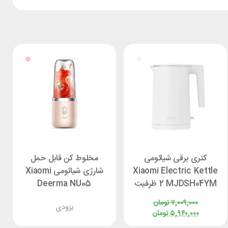
کتری برقی شیائومی
مخلوط کن قابل حمل
Xiaomi Electric Kettle
شارژی شیائومی Xiaomi
2 MJDSH04YM ظرفیت
Deerma NU05
1.7 لیتر
۷,۰۰۹,۰۰۰
تومان
بزودی
۵,۹۴۰,۰۰۰
تومان