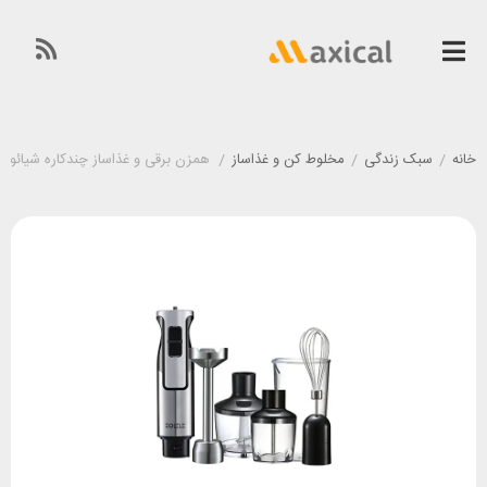
خانه
/
سبک زندگی
/
مخلوط کن و غذاساز
/
همزن برقی و غذاساز چندکاره شیائومی LELE HB1200