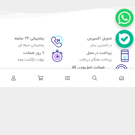
تحویل اکسپرس
پشتیبانی ۲۴ ساعته
در کمترین زمان
پشتیبانی حرفه ای
پرداخت در محل
۷ روز ضمانت
پرداخت هنگام دریافت
مهلت بازگشت وجه
ضمانت اصل‌بودن کالا
تایید اصالت کالا
در تماس باشید
آدرس: تهران میدان حسن آباد خیابان امام خمینی بن بست پاساژ منوچهری
پلاک 7
شماره تماس: 02166700606
شماره واتساپ: 02166700606
کدپستی: 1137916439