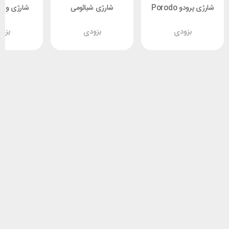
شارژی پرودو Porodo
شارژی شیائومی
شارژی و م
PD-2N1BIM
Xiaomi Deerma
PD-LFST017
بزودی
بزودی
بزو
NU05