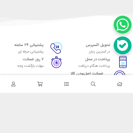
تحویل اکسپرس
پشتیبانی ۲۴ ساعته
در کمترین زمان
پشتیبانی حرفه ای
پرداخت در محل
۷ روز ضمانت
پرداخت هنگام دریافت
مهلت بازگشت وجه
ضمانت اصل‌بودن کالا
تایید اصالت کالا
در تماس باشید
آدرس: تهران میدان حسن آباد خیابان امام خمینی بن بست پاساژ منوچهری
پلاک 7
شماره تماس: 02166700606
شماره واتساپ: 02166700606