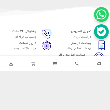
تحویل اکسپرس
پشتیبانی ۲۴ ساعته
در کمترین زمان
پشتیبانی حرفه ای
پرداخت در محل
۷ روز ضمانت
پرداخت هنگام دریافت
مهلت بازگشت وجه
ضمانت اصل‌بودن کالا
تایید اصالت کالا
در تماس باشید
آدرس: تهران میدان حسن آباد خیابان امام خمینی بن بست پاساژ منوچهری
پلاک 7
شماره تماس: 02166700606
شماره واتساپ: 02166700606
کدپستی: 1137916439