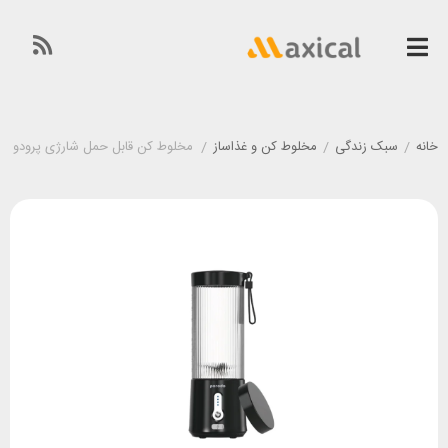
خانه
/
سبک زندگی
/
مخلوط کن و غذاساز
/
مخلوط کن قابل حمل شارژی پرودو Porodo PD-LFST017