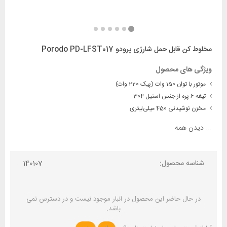
مخلوط کن قابل حمل شارژی پرودو Porodo PD-LFST017
ویژگی های محصول
موتور با توان 150 وات (پیک 220 وات)
تیغه 6 پره از جنس استیل 304
مخزن نوشیدنی 450 میلی‌لیتری
...
دیدن همه
شناسه محصول:
140107
در حال حاضر این محصول در انبار موجود نیست و در دسترس نمی
باشد.