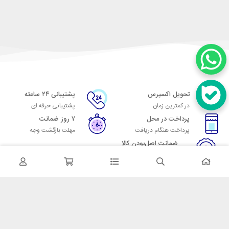
تحویل اکسپرس
پشتیبانی ۲۴ ساعته
در کمترین زمان
پشتیبانی حرفه ای
پرداخت در محل
۷ روز ضمانت
پرداخت هنگام دریافت
مهلت بازگشت وجه
ضمانت اصل‌بودن کالا
تایید اصالت کالا
در تماس باشید
آدرس: تهران میدان حسن آباد خیابان امام خمینی بن بست پاساژ منوچهری
پلاک 7
شماره تماس: 02166700606