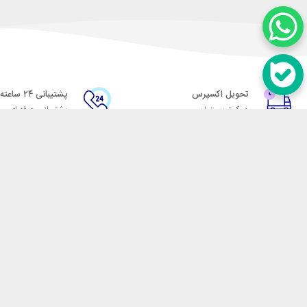
تحویل اکسپرس
پشتیبانی ۲۴ ساعته
در کمترین زمان
پشتیبانی حرفه ای
در تماس باشید
آدرس: تهران میدان حسن آباد خیابان امام خمینی بن بست پاساژ منوچهری پلاک 7
شماره تماس: 02166700606
شماره واتساپ: 02166700606
کدپستی: 1137916439
زمان پاسخگویی: شنبه تا چهارشنبه 9 الی 17 و پنجشنبه 9 الی 13
فروشگاه اینترنتی مکسیکال