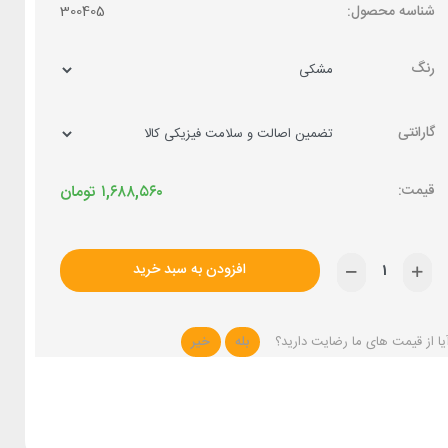
شناسه محصول:
300405
رنگ
گارانتی
۱,۶۸۸,۵۶۰
تومان
افزودن به سبد خرید
یا از قیمت های ما رضایت دارید؟
بله
خیر