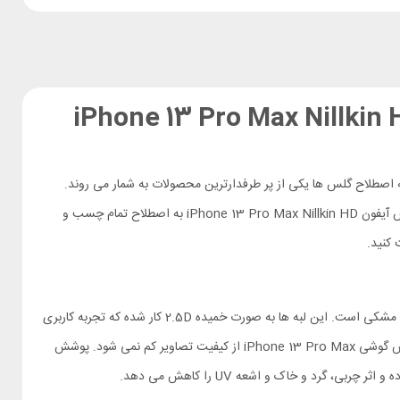
iPhone 13 Pro Max Nillkin HD 2-in-1 Tem
 اصطلاح گلس ها یکی از پر طرفدارترین محصولات به شمار می روند.
در بازار زبانزد است. گلس آیفون iPhone 13 Pro Max Nillkin HD به اصطلاح تمام چسب و
کنید.
نیلکین در ساخت این گلس از شیشه AGC کشور ژاپن بهره می برد. محصولی که در تولید آن تکنولوژی HARVES به کار می رود. لبه های گلس دارای حاشیه مشکی است. این لبه ها به صورت خمیده 2.5D کار شده که تجربه کاربری
آن را لذت بخش تر کرده است. شفافیت بالا در ساخت این گلس باعث شده کیفیت، رنگ و وضوح نمایشگر گوشی حفظ شود. در کنار محافظت از صفحه نمایش گوشی iPhone 13 Pro Max از کیفیت تصاویر کم نمی شود. پوشش