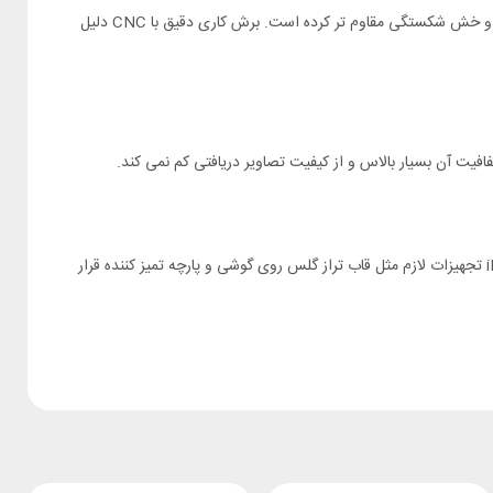
به ادعای شرکت نیلکین گلس نیلکین آیفون 13 پرو مکس Amazing ضخامتی برابر 0.33 میلیمتر دارد. همچنین دارای سختی 9H است که آن را در برابر خط و خش شکستگی مقاوم تر کرده است. برش کاری دقیق با CNC دلیل
محافظ صفحه نمایش Apple iPhone 13 Pro Max نیلکین موارد لازم برای انداختن گلس را دارد. داخل پک گلس آیفون iPhone 13 Pro Max Nillkin HD تجهیزات لازم مثل قاب تراز گلس روی گوشی و پارچه تمیز کننده قرار