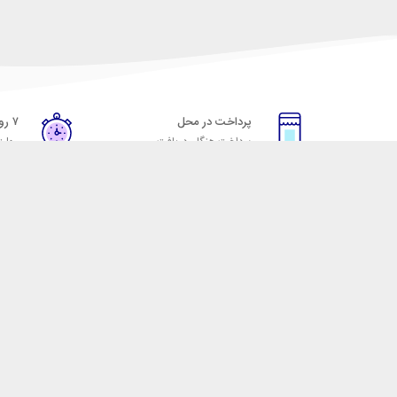
پرداخت در محل
۷ روز ضمانت
پرداخت هنگام دریافت
مهلت
خدمات مشتریان
مکسیکال
قوانین و مقررات
تماس با مکسیکال
روش ارسال
درباره ماکسیکال
ضمانت 7 روزه
وبلاگ مکسیکال
رویه های بازگرداندن کالا