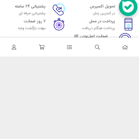
تحویل اکسپرس
پشتیبانی ۲۴ ساعته
در کمترین زمان
پشتیبانی حرفه ای
پرداخت در محل
۷ روز ضمانت
پرداخت هنگام دریافت
مهلت بازگشت وجه
ضمانت اصل‌بودن کالا
تایید اصالت کالا
در تماس باشید
آدرس: تهران میدان حسن آباد خیابان امام خمینی بن بست پاساژ منوچهری
پلاک 7
شماره تماس: 02166700606
شماره واتساپ: 02166700606
کدپستی: 1137916439
زمان پاسخگویی: شنبه تا چهارشنبه 9 الی 17 و پنجشنبه 9 الی 13
خدمات مشتریان
قوانین و مقررات
روش ارسال