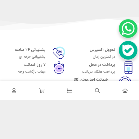
تحویل اکسپرس
پشتیبانی ۲۴ ساعته
در کمترین زمان
پشتیبانی حرفه ای
پرداخت در محل
۷ روز ضمانت
پرداخت هنگام دریافت
مهلت بازگشت وجه
ضمانت اصل‌بودن کالا
تایید اصالت کالا
در تماس باشید
آدرس: تهران میدان حسن آباد خیابان امام خمینی بن بست پاساژ منوچهری
پلاک 7
شماره تماس: 02166700606
شماره واتساپ: 02166700606