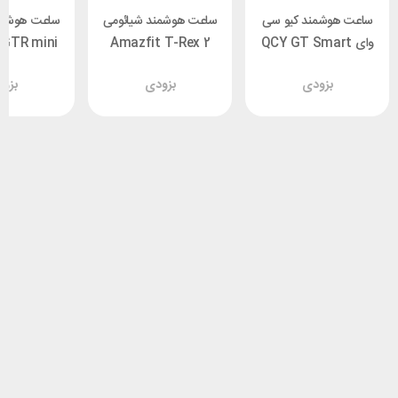
ساعت هوشمند کیو سی
ساعت هوشمند شیائومی
ساعت هوشمن
وای QCY GT Smart
Amazfit T-Rex 2
 GTR mini
Watch
بزودی
بزودی
بزو