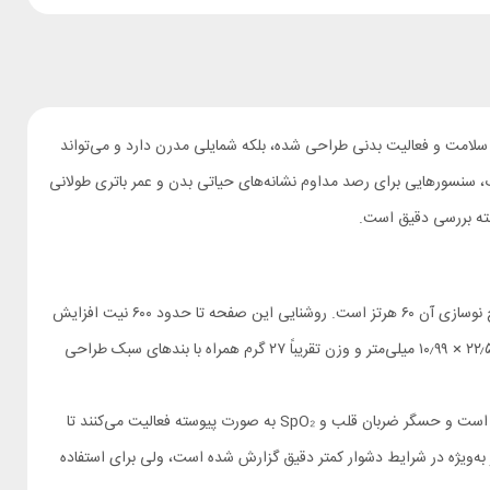
 سلامت و فعالیت بدنی طراحی شده، بلکه شمایلی مدرن دارد و می‌تواند
شود. نمایشگر بزرگ AMOLED با روشنایی بالا، بدنه‌ای مقاوم در برابر آب، سنسورهایی برای رصد مداوم نشانه‌های حیاتی بدن و عمر باتری طولانی
مچ بند Mi Band 8 مجهز به صفحه نمایش AMOLED با اندازه ۱٫۶۲ اینچ است که وضوح ۱۹۲ × ۴۹۰ پیکسل دارد و نرخ نوسازی آن ۶۰ هرتز است. روشنایی این صفحه تا حدود ۶۰۰ نیت افزایش
می‌یابد که در محیط‌های روشن کمک می‌کند تا اطلاعات نمایش داده‌شده از جمله متن‌ها و علائم به خوبی دیده شوند. بدنه دستگاه با ابعاد تقریباً ۴۸ × ۲۲٫۵ × ۱۰٫۹۹ میلی‌متر و وزن تقریباً ۲۷ گرم همراه با بندهای سبک طراحی
این مچ‌بند بیش از ۱۵۰ حالت ورزشی مختلف را پوشش می‌دهد که از دویدن، شنا گرفته تا ورزش‌های متنوع روزمره شامل است و حسگر ضربان قلب و SpO₂ به صورت پیوسته فعالیت می‌کنند تا
ه‌ویژه در شرایط دشوار کمتر دقیق گزارش شده است، ولی برای استفاده