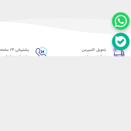
تحویل اکسپرس
پشتیبانی ۲۴ ساعته
در کمترین زمان
پشتیبانی حرفه ای
در تماس باشید
آدرس: تهران میدان حسن آباد خیابان امام خمینی بن بست پاساژ منوچهری پلاک 7
شماره تماس: 02166700606
شماره واتساپ: 02166700606
کدپستی: 1137916439
زمان پاسخگویی: شنبه تا چهارشنبه 9 الی 17 و پنجشنبه 9 الی 13