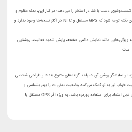
هایی با تماس با آب مثل شست‌وشوی دست یا شنا در استخر را می‌دهد؛ در کنار این، بدنه مقاوم و
پوشش شیشه‌ای به همراه قابلیت‌های جانبی مثل اعلان تماس‌ها و پیام‌ها، کنترل موسیقی، هشدارها، کرنومتر و تایمر امکانات مفیدی هستند. البته به این نکته توجه شود که GPS مستقل و NFC در اکثر نسخه‌ها وجود ندارد و
لی با خاموش بودن ویژگی‌های پرمصرف، شارژدهی‌ای در حدود ۱۵ تا ۱۶ روز دارد. زمانی‌که ویژگی‌هایی مانند نمایش دائمی صفحه، پایش شدید فعالیت، روشنایی
ی است.
انات زیادی ارائه دهد، مچ بند Mi Band 8 یکی از بهترین انتخاب‌هاست؛ ظاهر زیبا و نمایشگر روشن آن همراه با گزینه‌های متنوع بندها و طراحی شخصی
هر موقعیتی (ورزش، محیط کار، بیرون) استفاده کنی؛ قابلیت‌های کامل سلامت مثل ضربان قلب، SpO₂، استرس و کیفیت خواب نیز به تو کمک می‌کنند وضعیت بدنی‌ات را بهتر بشناسی و
بتوانی برای بهبود آن برنامه‌ریزی کنی؛ عمر باتری نسبتاً بلند و راحتی استفاده در کنار کیفیت ساخت بالا سبب می‌شوند نیاز به شارژ مکرر نداشته باشی و محصولی قابل اعتماد برای استفاده روزمره باشد، به ویژه اگر GPS مستقل یا