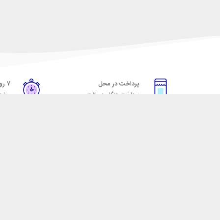
پرداخت در محل
۷ روز ضمانت
پرداخت هنگام دریافت
مهلت
خدمات مشتریان
مکسیکال
قوانین و مقررات
تماس با مکسیکال
روش ارسال
درباره ماکسیکال
ضمانت 7 روزه
وبلاگ مکسیکال
رویه های بازگرداندن کالا