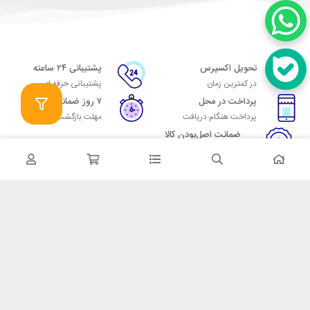
تحویل اکسپرس
پشتیبانی ۲۴ ساعته
در کمترین زمان
پشتیبانی حرفه ای
پرداخت در محل
۷ روز ضمانت
پرداخت هنگام دریافت
مهلت بازگشت وجه
ضمانت اصل‌بودن کالا
تایید اصالت کالا
در تماس باشید
آدرس: تهران میدان حسن آباد خیابان امام خمینی بن بست پاساژ منوچهری
پلاک 7
شماره تماس: 02166700606
شماره واتساپ: 02166700606
کدپستی: 1137916439
زمان پاسخگویی: شنبه تا چهارشنبه 9 الی 17 و پنجشنبه 9 الی 13