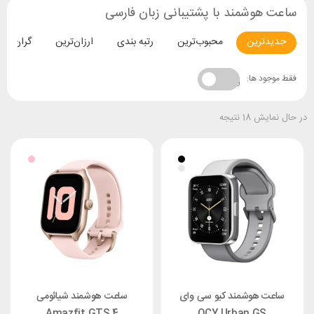
ساعت هوشمند با پشتیبانی زبان فارسی
جدیدترین
محبوب‌ترین
رتبه بندی
ارزان‌ترین
گران‌تری
فقط موجود ها:
در حال نمایش 18 نتیجه
ساعت هوشمند کیو سی وای
ساعت هوشمند شیائومی
Amazfit GTS 4
QCY Urban GS