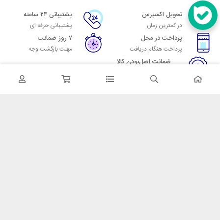
تحویل اکسپرس
پشتیبانی ۲۴ ساعته
در کمترین زمان
پشتیبانی حرفه ای
پرداخت در محل
۷ روز ضمانت
پرداخت هنگام دریافت
مهلت بازگشت وجه
ضمانت اصل‌بودن کالا
تایید اصالت کالا
در تماس باشید
آدرس: تهران میدان حسن آباد خیابان امام خمینی بن بست پاساژ منوچهری
پلاک 7
شماره تماس: 02166700606
شماره واتساپ: 02166700606
کدپستی: 1137916439
زمان پاسخگویی: شنبه تا چهارشنبه 9 الی 17 و پنجشنبه 9 الی 13
خدمات مشتریان
قوانین و مقررات