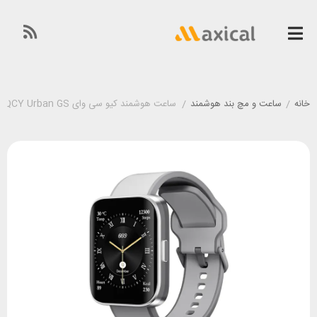
خانه
/
ساعت و مچ بند هوشمند
/
ساعت هوشمند کیو سی وای QCY Urban GS