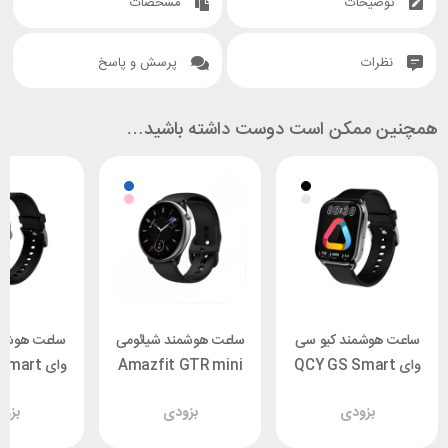
توضیحات
مشخصات
نظرات
پرسش و پاسخ
همچنین ممکن است دوست داشته باشید…
ساعت هوشمند کیو سی
ساعت هوشمند شیائومی
ساعت هوشمن
وای QCY GS Smart
Amazfit GTR mini
وای art
tch
Watch
بزودی
بزودی
بزو