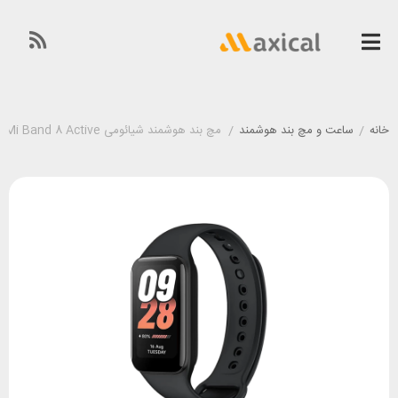
خانه
/
ساعت و مچ بند هوشمند
/
مچ بند هوشمند شیائومی Xiaomi Mi Band 8 Active گلوبال