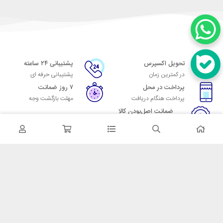
تحویل اکسپرس
پشتیبانی ۲۴ ساعته
در کمترین زمان
پشتیبانی حرفه ای
پرداخت در محل
۷ روز ضمانت
پرداخت هنگام دریافت
مهلت بازگشت وجه
ضمانت اصل‌بودن کالا
تایید اصالت کالا
در تماس باشید
آدرس: تهران میدان حسن آباد خیابان امام خمینی بن بست پاساژ منوچهری
پلاک 7
شماره تماس: 02166700606
شماره واتساپ: 02166700606
کدپستی: 1137916439