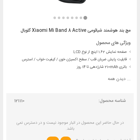
مچ بند هوشمند شیائومی Xiaomi Mi Band 8 Active گلوبال
ویژگی های محصول
صفحه نمایش 1.62 اینچ از نوع LCD
قابلیت پایش ضربان قلب / سطح اکسیژن خون / کیفیت خواب / استرس
باتری 210mAh شارژدهی تا 14 روز
...
دیدن همه
شناسه محصول:
121110
در حال حاضر این محصول در انبار موجود نیست و در دسترس نمی
باشد.