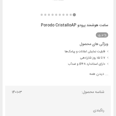
ساعت هوشمند پرودو Porodo CristalloAP
15.3
ویژگی های محصول
قابلیت نمایش اعلانات و پیامک‌ها
7 تا 15 روز شارژدهی
دارای استاندارد IP68 و ضدآب
...
دیدن همه
شناسه محصول:
140103
رنگبندی