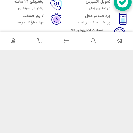
تحویل اکسپرس
پشتیبانی ۲۴ ساعته
در کمترین زمان
پشتیبانی حرفه ای
پرداخت در محل
۷ روز ضمانت
پرداخت هنگام دریافت
مهلت بازگشت وجه
ضمانت اصل‌بودن کالا
تایید اصالت کالا
در تماس باشید
آدرس: تهران میدان حسن آباد خیابان امام خمینی بن بست پاساژ منوچهری
پلاک 7
شماره تماس: 02166700606
شماره واتساپ: 02166700606
کدپستی: 1137916439
زمان پاسخگویی: شنبه تا چهارشنبه 9 الی 17 و پنجشنبه 9 الی 13
خدمات مشتریان
قوانین و مقررات
روش ارسال