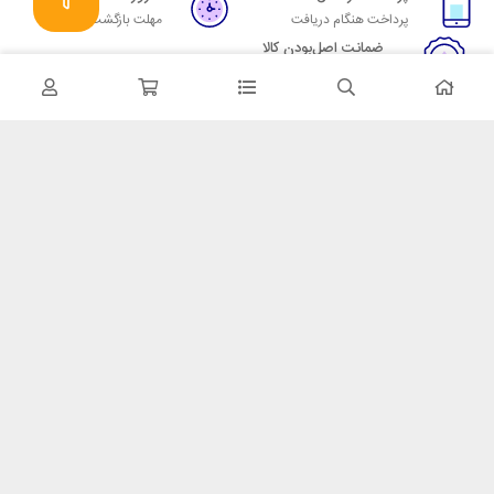
پرداخت هنگام دریافت
مهلت بازگشت وجه
ضمانت اصل‌بودن کالا
تایید اصالت کالا
در تماس باشید
آدرس: تهران میدان حسن آباد خیابان امام خمینی بن بست پاساژ منوچهری
پلاک 7
شماره تماس: 02166700606
شماره واتساپ: 02166700606
کدپستی: 1137916439
زمان پاسخگویی: شنبه تا چهارشنبه 9 الی 17 و پنجشنبه 9 الی 13
خدمات مشتریان
قوانین و مقررات
روش ارسال
ضمانت 7 روزه
رویه های بازگرداندن کالا