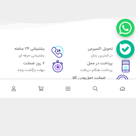
تحویل اکسپرس
پشتیبانی ۲۴ ساعته
در کمترین زمان
پشتیبانی حرفه ای
پرداخت در محل
۷ روز ضمانت
پرداخت هنگام دریافت
مهلت بازگشت وجه
ضمانت اصل‌بودن کالا
تایید اصالت کالا
در تماس باشید
آدرس: تهران میدان حسن آباد خیابان امام خمینی بن بست پاساژ منوچهری
پلاک 7
شماره تماس: 02166700606
شماره واتساپ: 02166700606