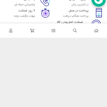
در کمترین زمان
پشتیبانی حرفه ای
پرداخت در محل
۷ روز ضمانت
پرداخت هنگام دریافت
مهلت بازگشت وجه
ضمانت اصل‌بودن کالا
تایید اصالت کالا
در تماس باشید
آدرس: تهران میدان حسن آباد خیابان امام خمینی بن بست پاساژ منوچهری
پلاک 7
شماره تماس: 02166700606
شماره واتساپ: 02166700606
کدپستی: 1137916439
زمان پاسخگویی: شنبه تا چهارشنبه 9 الی 17 و پنجشنبه 9 الی 13
خدمات مشتریان
قوانین و مقررات
روش ارسال
ضمانت 7 روزه