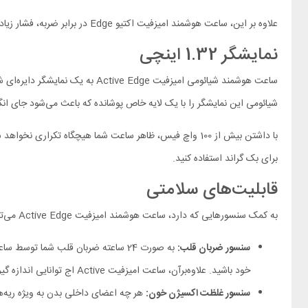
علاوه بر این، ساعت هوشمند امیزفیت اکتیو Edge در برابر ضربه، فشار زیاد، دمای بسیار کم و حرارت بالا تست شده و مقاومت خود را نشان داده است.
نمایشگر 1.32 اینچی
شیائومی این نمایشگر را با یک لایه خاص پوشانده که باعث می‌شود جای انگش
با داشتن بیش از 100 واچ فیس، ظاهر ساعت شما هیچگاه تکرا
برای بک گراند استفاده کنید.
قابلیت‌های سلامتی
به کمک سنسورهایی که دارد، ساعت هوشمند امیزفیت Active Edge می‌تواند شاخص‌های مهم سلامت را ارزیابی کرده و به شما کمک کند بیشتر مراقبت سلامت بدن خود باشید.
سنسور ضربان قلب:
به صورت 24 ساعته ضربان قلب شما ت
خود باشید. علاوه‌برآن، ساعت امیزفیت Active اج توانایی اندازه گیری ضربان قلب در حین شنا را نیز دارد.
سنسور غلظت اکسیژن خون: