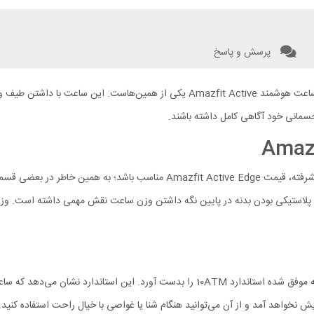
پرسش و پاسخ
بعضی از اسمارت واچ‌ها تمرکز بیشتری بر روی قابلیت‌های ورزشی دارند و ساعت هوشمند tive
سمانی خود آگاهی کامل داشته باشند.
شیائومی در طراحی به گونه‌ای عمل کرده که در عین داشتن امکانات فنی پیشرفته، قی
در ساعت هوشمند امیزفیت اکتیو اج شیائومی سراغ استاندارد IP نرفته بلکه موفق شده استاندار