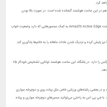
اهد کرد.
م در این ساعت هوشمند گنجانده شده است. در صورت بالا بودن
همه ما بین یک چهارم تا یک سوم روز را خواب هستیم و کیفیت و کمیت خواب بر وضعیت سلامت ما مستقیما اثر می‌گذارد. ساعت Amazfit Active Edge به کمک سنسورهایی که دارد وضعیت خواب
ساعت هوشمند Amazfit Active Edge توانایی پایش بیش از 130 رشته ورزشی مختلف از پیاده روی و کوهنوردی گرفته تا فوتبال، والیبال، بسکتبال و حتی بوکس را دارد. در باشگاه، این ساعت هوشمند توانایی تشخیص خودکار 25
دهد.
ود و در بعضی رشته‌های ورزشی خاص مثل پیاده روی و دوچرخه سواری
ص موقعیت استفاده کرده و دقت بالایی دارد. با جی پی اس به راحتی می‌توانید مسیرهای دوچرخه سواری و پیاده