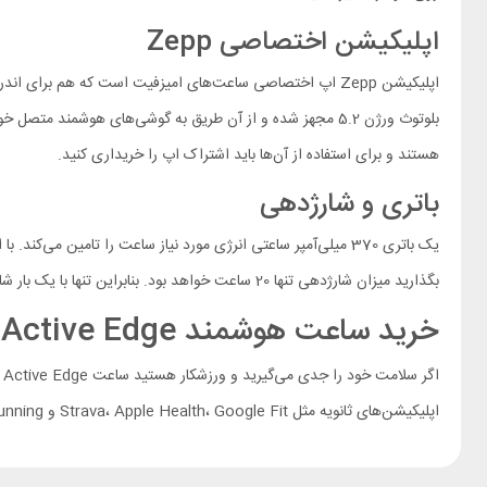
اپلیکیشن اختصاصی Zepp
بلوتوث ورژن 5.2 مجهز شده و از آن طریق به گوشی‌های هوشمند
هستند و برای استفاده از آن‌ها باید اشتراک اپ را خریداری کنید.
باتری و شارژدهی
بگذارید میزان شارژدهی تنها 20 ساعت خواهد بود. بنابراین تنها با یک بار شارژ، تا مدت‌ها به پریز برق احتیاج پیدا نخواهید کرد. شارژ شدن دستگاه هم به صورت مغناطیسی انجام می‌شود.
خرید ساعت هوشمند Amazfit Active Edge
اپلیکیشن‌های ثانویه مثل Strava، Apple Health، Google Fit و Adidas Running پشتیبانی کرده و قابلیت‌های ورزشی‌اش کامل است.