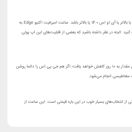
اپلیکیشن Zepp اپ اختصاصی ساعت‌های امیزفیت است که هم برای اندروید و هم آی او اس عرضه شده. برای نصب آن گوشی شما باید دارای اندروید 7.0 یا بالاتر یا آی او اس 14.0 یا بالاتر باشد. ساعت امیزفیت اکتیو Edge به
صب کنید. البته در نظر داشته باشید که بعضی از قابلیت‌های این اپ پولی
یک باتری 370 میلی‌آمپر ساعتی انرژی مورد نیاز ساعت را تامین می‌کند. با استفاده معمول، ساعت برای 16 روز شارژدهی خواهد داشت و با استفاده سنگین این مقدار به 10 روز کاهش خواهد یافت؛ اگر هم جی پی اس را دائما روشن
همه مهم‌تر موقعیت یاب جی پی اس یکی از انتخاب‌های بسیار خوب در این بازه قیمتی است. این ساعت از