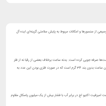
Amazfit Ac یکی از همین‌هاست. این ساعت با داشتن طیف وسیعی از سنسورها و امکانات مربوط به پایش سلامتی گزینه‌ای ایده آل
مت Amazfit Active Edge مناسب باشد؛ به همین خاطر در بعضی قسمت‌ها صرفه جویی کرده است. بدنه ساعت برخلاف بعضی از رقبا نه از فلز
بلکه از پلاستیک باکیفیت ساخته شده است که مقاومت و دوام بالایی دارد. پلاستیکی بودن بدنه در پایین نگه داشتن وزن ساعت نقش مهمی داشته است. وزن ساعت بدون بند 34 گرم است که در صورت فلزی بودن این عدد به
د 10ATM را بدست آورد. این استاندارد نشان می‌دهد که ساعت امیزفیت اکتیو اج در برابر آب با فشار بیش از یک میلیون پاسکال مقاوم