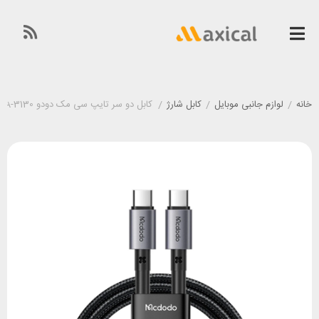
خانه
/
لوازم جانبی موبایل
/
کابل شارژ
/
کابل دو سر تایپ سی مک دودو Mcdodo CA-3130 طول 1 متر توان 65 وات