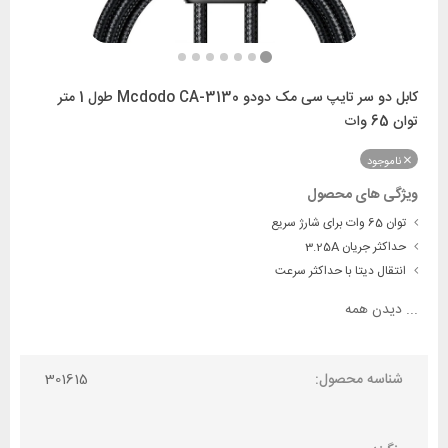
کابل دو سر تایپ سی مک دودو Mcdodo CA-3130 طول 1 متر
توان 65 وات
ناموجود
ویژگی های محصول
توان 65 وات برای شارژ سریع
حداکثر جریان 3.25A
انتقال دیتا با حداکثر سرعت
...
دیدن همه
شناسه محصول:
301615