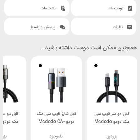
توضیحات
مشخصات
نظرات
پرسش و پاسخ
همچنین ممکن است دوست داشته باشید…
کابل دو سر تایپ سی
کابل شارژ تایپ سی مک
کابل دو سر
مک دودو Mcdodo
دودو Mcdodo CA-
م
CA-1100 طول 1.2 متر
8180 طول ۱.۲ متر توان
بزودی
ناموجود!
بزو
توان 100 وات
100 وات
توان 100 وات