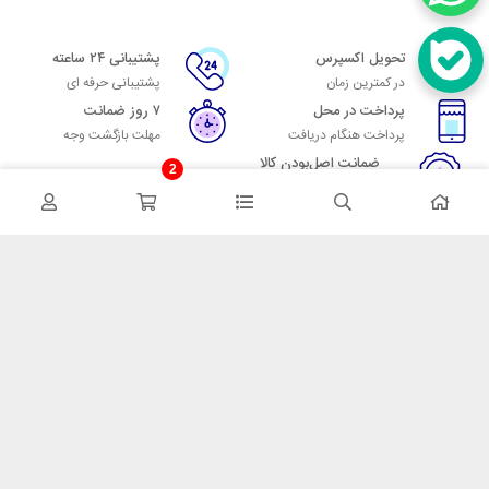
تحویل اکسپرس
پشتیبانی ۲۴ ساعته
در کمترین زمان
پشتیبانی حرفه ای
پرداخت در محل
۷ روز ضمانت
پرداخت هنگام دریافت
مهلت بازگشت وجه
ضمانت اصل‌بودن کالا
2
تایید اصالت کالا
در تماس باشید
آدرس: تهران میدان حسن آباد خیابان امام خمینی بن بست پاساژ منوچهری
پلاک 7
شماره تماس: 02166700606
شماره واتساپ: 02166700606
کدپستی: 1137916439
زمان پاسخگویی: شنبه تا چهارشنبه 9 الی 17 و پنجشنبه 9 الی 13
خدمات مشتریان