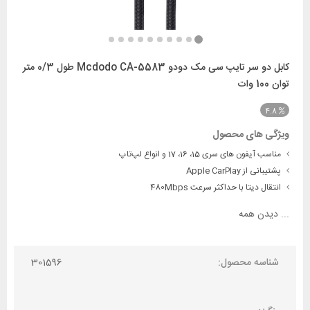
کابل دو سر تایپ سی مک دودو Mcdodo CA-5583 طول 0/3 متر
توان 100 وات
4.8
ویژگی های محصول
مناسب آیفون های سری 15، 16، 17 و انواع لپ‌تاپ
پشتیبانی از Apple CarPlay
انتقال دیتا با حداکثر سرعت 480Mbps
...
دیدن همه
شناسه محصول:
301596