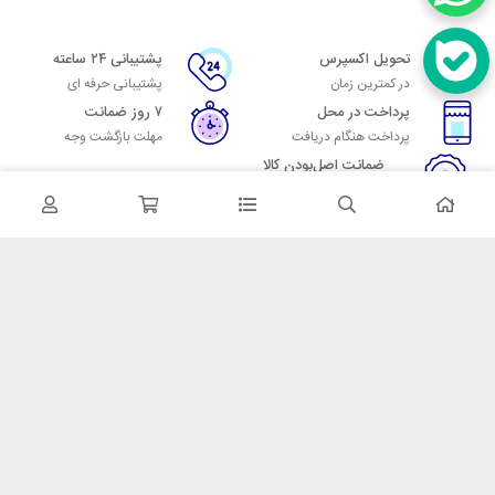
تحویل اکسپرس
پشتیبانی ۲۴ ساعته
در کمترین زمان
پشتیبانی حرفه ای
پرداخت در محل
۷ روز ضمانت
پرداخت هنگام دریافت
مهلت بازگشت وجه
ضمانت اصل‌بودن کالا
تایید اصالت کالا
در تماس باشید
آدرس: تهران میدان حسن آباد خیابان امام خمینی بن بست پاساژ منوچهری
پلاک 7
شماره تماس: 02166700606
شماره واتساپ: 02166700606
کدپستی: 1137916439
زمان پاسخگویی: شنبه تا چهارشنبه 9 الی 17 و پنجشنبه 9 الی 13
خدمات مشتریان