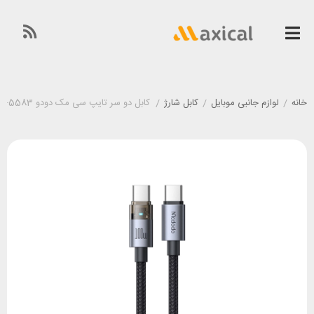
خانه
/
لوازم جانبی موبایل
/
کابل شارژ
/
کابل دو سر تایپ سی مک دودو Mcdodo CA-5583 طول 0/3 متر توان 100 وات