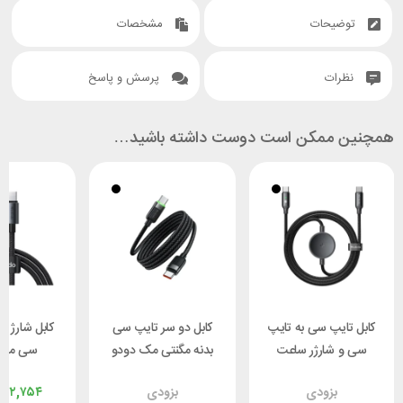
توضیحات
مشخصات
نظرات
پرسش و پاسخ
همچنین ممکن است دوست داشته باشید…
کابل تایپ سی به تایپ
کابل دو سر تایپ سی
کابل شارژ د
سی و شارژر ساعت
بدنه مگنتی مک دودو
سی مک 
سامسونگ مک دودو
Mcdodo CA-2000
 CA-8200
بزودی
بزودی
۷۲,۷۵۴
Mcdodo CA-4170
طول 1.2 متر توان 60