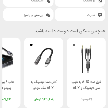
توضیحات
مشخصات
نظرات
پرسش و پاسخ
همچنین ممکن است دوست داشته باشید…
کابل صدا AUX به تایپ
کابل صدا لایتنینگ به
هاب 6 
سی لایتنینگ و AUX
AUX مک دودو
پرو
پرودو مدل Porodo
Mcdodo CA-5010
X529
ناموجود!
۹۴۹,۶۰۸
تومان
,۰۰۹,۶۱۱
PD-AUX3N1
طول 11 سانتی‌متر