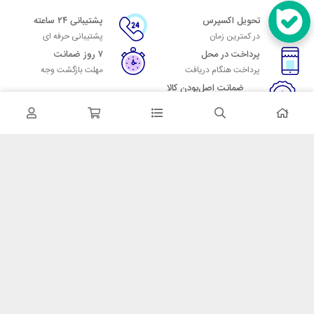
تحویل اکسپرس
پشتیبانی ۲۴ ساعته
در کمترین زمان
پشتیبانی حرفه ای
پرداخت در محل
۷ روز ضمانت
پرداخت هنگام دریافت
مهلت بازگشت وجه
ضمانت اصل‌بودن کالا
تایید اصالت کالا
در تماس باشید
آدرس: تهران میدان حسن آباد خیابان امام خمینی بن بست پاساژ منوچهری
پلاک 7
شماره تماس: 02166700606
شماره واتساپ: 02166700606
کدپستی: 1137916439
زمان پاسخگویی: شنبه تا چهارشنبه 9 الی 17 و پنجشنبه 9 الی 13
خدمات مشتریان
قوانین و مقررات