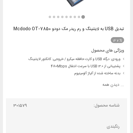
تبدیل USB به لایتنینگ و رم ریدر مک دودو Mcdodo OT-7850
16.7
ویژگی های محصول
ورودی: درگاه USB و کارت حافظه میکرو / خروجی: کانکتور لایتنینگ
پشتیبانی از USB 3.0 با سرعت انتقال 480Mbps
بدنه ساخته شده از آلیاژ آلومینیوم
...
دیدن همه
شناسه محصول:
301579
رنگبندی