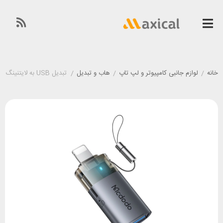
خانه
/
لوازم جانبی کامپیوتر و لپ تاپ
/
هاب و تبدیل
/
تبدیل USB به لایتنینگ و رم ریدر مک دودو Mcdodo OT-7850