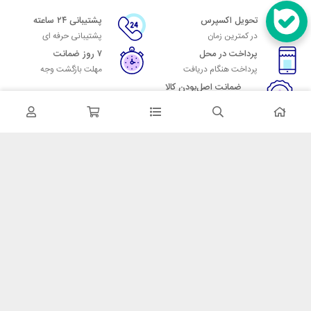
تحویل اکسپرس
پشتیبانی ۲۴ ساعته
در کمترین زمان
پشتیبانی حرفه ای
پرداخت در محل
۷ روز ضمانت
پرداخت هنگام دریافت
مهلت بازگشت وجه
ضمانت اصل‌بودن کالا
تایید اصالت کالا
در تماس باشید
آدرس: تهران میدان حسن آباد خیابان امام خمینی بن بست پاساژ منوچهری
پلاک 7
شماره تماس: 02166700606
شماره واتساپ: 02166700606
کدپستی: 1137916439
زمان پاسخگویی: شنبه تا چهارشنبه 9 الی 17 و پنجشنبه 9 الی 13
خدمات مشتریان
قوانین و مقررات