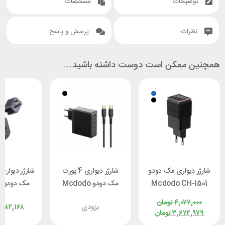
توضیحات
مشخصات
نظرات
پرسش و پاسخ
همچنین ممکن است دوست داشته باشید…
شارژر دیواری مک دودو
شارژر دیواری 4 پورت
شارژر دیواری
Mcdodo CH-1501
مک دودو Mcdodo
م
توان 67 / 70 وات
CH-5141 توان 100 وات
CP-3471 توان 20 وات
۴,۰۷۷,۰۰۰
تومان
بزودی
,۰۸۲,۱۶۸
۳,۶۷۲,۹۷۹
تومان