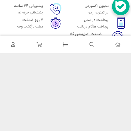
تحویل اکسپرس
پشتیبانی ۲۴ ساعته
در کمترین زمان
پشتیبانی حرفه ای
پرداخت در محل
۷ روز ضمانت
پرداخت هنگام دریافت
مهلت بازگشت وجه
ضمانت اصل‌بودن کالا
تایید اصالت کالا
در تماس باشید
آدرس: تهران میدان حسن آباد خیابان امام خمینی بن بست پاساژ منوچهری
پلاک 7
شماره تماس: 02166700606
شماره واتساپ: 02166700606
کدپستی: 1137916439
زمان پاسخگویی: شنبه تا چهارشنبه 9 الی 17 و پنجشنبه 9 الی 13
خدمات مشتریان
قوانین و مقررات
روش ارسال