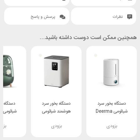
نظرات
پرسش و پاسخ
همچنین ممکن است دوست داشته باشید…
دستگاه بخور سرد
دستگاه بخور سرد
دستگاه ب
شیائومی Deerma
هوشمند شیائومی
شی
F628S ظرفیت 5 لیتر
Deerma F951W
F329 ظرفیت 5 لیتر
بزودی
بزودی
بزو
ظرفیت 4.8 لیتر