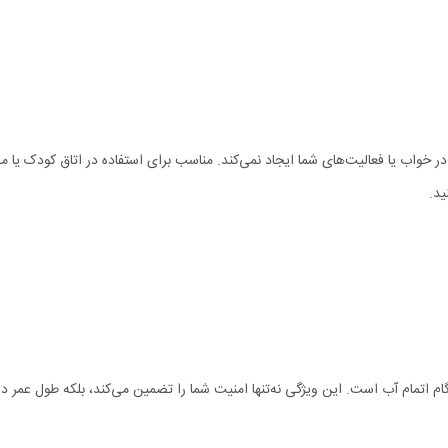
، رطوبت ساز درما DEM-F325 هیچ‌گونه اختلالی در خواب یا فعالیت‌های شما ایجاد نمی‌کند. مناسب برای استف
ید.
 ساز درما DEM-F325 ، خاموشی خودکار هنگام اتمام آب است. این ویژگی نه‌تنها امنیت شما را تضمین می‌ک