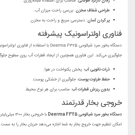
زمان کارکرد طولانی
: مناسب برای استفاده شبانه‌روزی.
طراحی شفاف مخزن
: بررسی راحت میزان آب.
پر کردن آسان
: دسترسی سریع و راحت به مخزن.
فناوری اولتراسونیک پیشرفته
دستگاه بخور سرد شیائومی eerma F325
جلوگیری می‌کند. این فناوری همچنین از ایجاد قطرات آب روی سطوح جلوگی
ذرات نانویی آب
: پخش یکنواخت در هوا.
حفظ طراوت پوست
: جلوگیری از خشکی پوست.
بدون ریزش قطرات آب
: مناسب برای هر نوع محیط.
خروجی بخار قدرتمند
دستگاه بخور سرد شیائومی
Deerma F325
با خروجی ب
امکان تنظیم جهت خروج بخار به شما اجازه می‌دهد جریان بخار را به سمت 