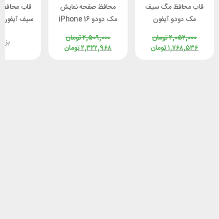
قاب محافظ مگ سیف
محافظ صفحه نمایش
قاب محافظ 
مک دودو آیفون
مک دودو iPhone 16
س
 Nillkin
Pro Max McDodo
iPhone 16 Pro Max
۲,۰۵۲,۰۰۰
تومان
۲,۵۰۹,۰۰۰
تومان
بزو
ld Armor
PF-6863
Mcdodo PC-4933
۱,۷۶۸,۵۳۶
تومان
۲,۳۲۲,۹۶۸
تومان
agnetic