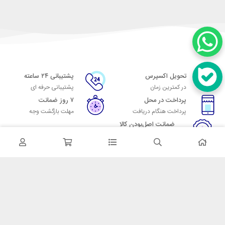
تحویل اکسپرس
پشتیبانی ۲۴ ساعته
در کمترین زمان
پشتیبانی حرفه ای
پرداخت در محل
۷ روز ضمانت
پرداخت هنگام دریافت
مهلت بازگشت وجه
ضمانت اصل‌بودن کالا
تایید اصالت کالا
در تماس باشید
آدرس: تهران میدان حسن آباد خیابان امام خمینی بن بست پاساژ منوچهری
پلاک 7
شماره تماس: 02166700606
شماره واتساپ: 02166700606