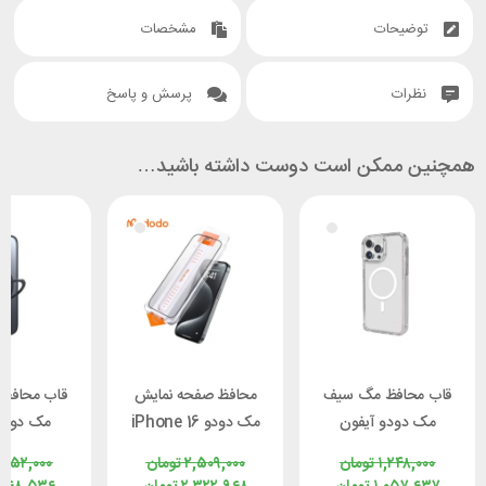
توضیحات
مشخصات
نظرات
پرسش و پاسخ
همچنین ممکن است دوست داشته باشید…
قاب محافظ مگ سیف
محافظ صفحه نمایش
قاب محافظ
مک دودو آیفون
مک دودو iPhone 16
مک دودو
6 Pro Max
Pro Max McDodo
iPhone 16 Pro Max
۱,۲۴۸,۰۰۰
تومان
۲,۵۰۹,۰۰۰
تومان
,۰۵۲,۰۰۰
 PC-4933
PF-6863
Mcdodo PC-4923