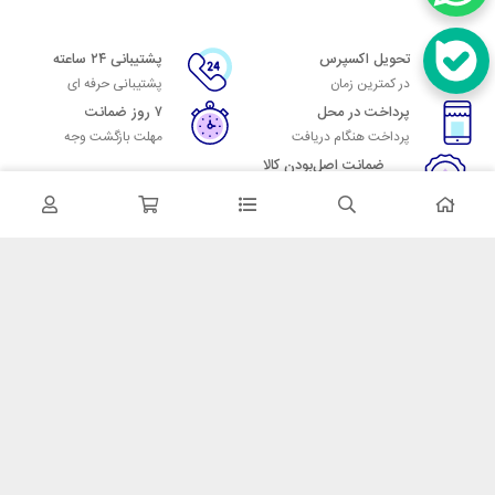
تحویل اکسپرس
پشتیبانی ۲۴ ساعته
در کمترین زمان
پشتیبانی حرفه ای
پرداخت در محل
۷ روز ضمانت
پرداخت هنگام دریافت
مهلت بازگشت وجه
ضمانت اصل‌بودن کالا
تایید اصالت کالا
در تماس باشید
آدرس: تهران میدان حسن آباد خیابان امام خمینی بن بست پاساژ منوچهری
پلاک 7
شماره تماس: 02166700606
شماره واتساپ: 02166700606
کدپستی: 1137916439
زمان پاسخگویی: شنبه تا چهارشنبه 9 الی 17 و پنجشنبه 9 الی 13
خدمات مشتریان