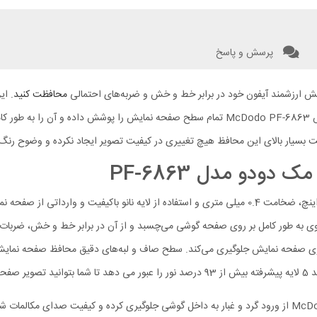
پرسش و پاسخ
محافظت کنید.
این
مستحکم در برابر آسیب‌ها ایجاد می‌کند. ابعاد مناسب محافظ صفحه نمایش McDodo PF-6863 تمام س
 بسیار بالای این محافظ هیچ تغییری در کیفیت تصویر ایجاد نکرده و وضوح رنگ‌ه
گلس آیفون 16 پرو مکس مک دودو PF-6863 با طراحی دقیق، ابعاد 6.9 اینچ، ضخامت 0.4 میلی متری و است