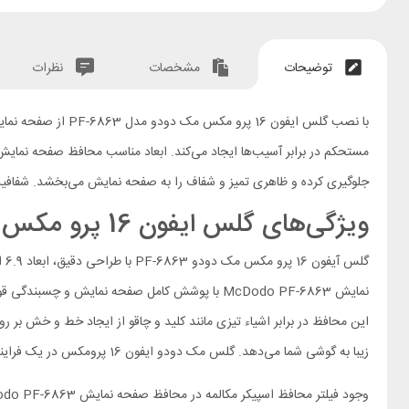
توضیحات
مشخصات
نظرات
با نصب گلس ایفون 16 پرو مکس مک دودو مدل PF-6863 از صفحه نمایش ارزشمند آیفون خود در برابر خط و خش و ضربه‌های احتمالی
جلوگیری کرده و ظاهری تمیز و شفاف را به صفحه نمایش می‌بخشد. شفافیت
ویژگی‌های گلس ایفون 16 پرو مکس مک دودو مدل PF-6863
نمایش McDodo PF-6863 با پوشش کامل صفحه نمایش و چسبندگی قوی به طور کامل بر روی صفحه گوشی می‌چسبد و از آن در برابر خط و خش، ضربات و سایر آسیب‌های احتمالی
زیبا به گوشی شما می‌دهد. گلس مک دودو ایفون 16 پرومکس در یک فرایند 5 لایه پیشرفته بیش از 93 درصد نور را عبور می دهد تا شما بتوانید تصویر صفحه نمایش خود را با وضوح بالا مشاهده کنید.
وجود فیلتر محافظ اسپیکر مکالمه در محافظ صفحه نمایش McDodo PF-6863 از ورود گرد و غبار به داخل گوشی جلوگیری کرده و کیفیت صدای مکالمات شما را بهبود