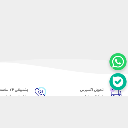
تحویل اکسپرس
پشتیبانی ۲۴ ساعته
در کمترین زمان
پشتیبانی حرفه ای
در تماس باشید
آدرس: تهران میدان حسن آباد خیابان امام خمینی بن بست پاساژ منوچهری پلاک 7