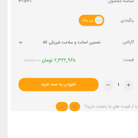
شناسه محصول:
301240
رنگبندی
بی رنگ
گارانتی
۲,۳۲۲,۹۶۸
تومان
۲,۵۰۹,۰۰۰
افزودن به سبد خرید
یا از قیمت های ما رضایت دارید؟
بله
خیر