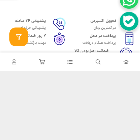
تحویل اکسپرس
پشتیبانی ۲۴ ساعته
در کمترین زمان
پشتیبانی حرفه ای
پرداخت در محل
۷ روز ضمانت
پرداخت هنگام دریافت
مهلت بازگشت وجه
ضمانت اصل‌بودن کالا
تایید اصالت کالا
در تماس باشید
آدرس: تهران میدان حسن آباد خیابان امام خمینی بن بست پاساژ منوچهری
پلاک 7
شماره تماس: 02166700606
شماره واتساپ: 02166700606
کدپستی: 1137916439
زمان پاسخگویی: شنبه تا چهارشنبه 9 الی 17 و پنجشنبه 9 الی 13
خدمات مشتریان