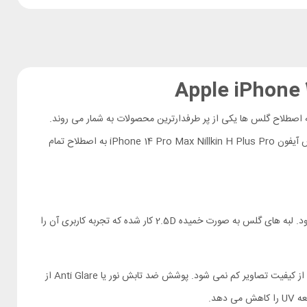
 اصطلاح گلس ها یکی از پر طرفدارترین محصولات به شمار می روند.
در بازار زبانزد است. گلس آیفون iPhone 14 Pro Max Nillkin H Plus Pro به اصطلاح تمام
که در تولید آن تکنولوژی HARVES به کار می رود. لبه های گلس به صورت خمیده 2.5D کار شده که تجربه کاربری آن را
شفافیت بالا در ساخت این گلس باعث شده کیفیت، رنگ و وضوح نمایشگر گوشی حفظ شود. در کنار محافظت از صفحه نمایش گوشی iPhone 14 Pro Max از کیفیت تصاویر کم نمی شود. پوشش ضد تابش نور یا Anti Glare از
هد.