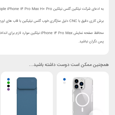
به ادعای شرکت نیلکین گلس نیلکین Apple iPhone 14 Pro Max H+ Pro ضخامتی برابر 0.2 میلیمتر دارد. همچنین دارای سختی 9H است که آن را در برابر خط و خش شکستگی مقاوم تر کرده است.
برش کاری دقیق با CNC دلیل سازگاری خوب گلس نیلیکین با قاب های اورجینال است. زیرا دقیقا برای صفحه نمایش گوشی شماست!
پس نگران نباشید.
همچنین ممکن است دوست داشته باشید…