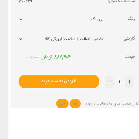
شناسه محصول:
300429
رنگ
گارانتی
۸۸۷,۴۰۴
تومان
۱,۰۵۶,۰۰۰
افزودن به سبد خرید
یا از قیمت های ما رضایت دارید؟
بله
خیر