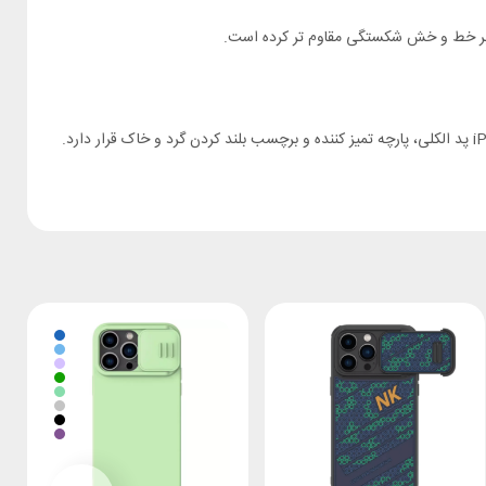
محافظ صفحه نمایش iPhone 14 Pro Max نیلکین موارد لازم برای انداختن گلس را دارد. داخل پک گلس آیفون iPhone 14 Pro Max Nillkin H Plus Pro پد الکلی، پارچه تمیز کننده و برچسب بلند کردن گرد و خاک قرار دارد.