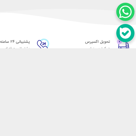
تحویل اکسپرس
پشتیبانی ۲۴ ساعته
در کمترین زمان
پشتیبانی حرفه ای
در تماس باشید
آدرس: تهران میدان حسن آباد خیابان امام خمینی بن بست پاساژ منوچهری پلاک 7
شماره تماس: 02166700606
شماره واتساپ: 02166700606
کدپستی: 1137916439
زمان پاسخگویی: شنبه تا چهارشنبه 9 الی 17 و پنجشنبه 9 الی 13
فروشگاه اینترنتی مکسیکال