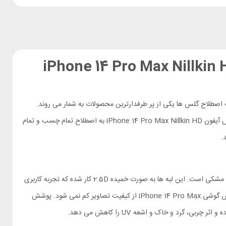
iPhone 14 Pro Max Nillkin HD 2-in-1 Tem
 اصطلاح گلس ها یکی از پر طرفدارترین محصولات به شمار می روند.
در بازار زبانزد است. گلس آیفون iPhone 14 Pro Max Nillkin HD به اصطلاح تمام چسب و تمام
.
نیلکین در ساخت این گلس از شیشه AGC کشور ژاپن بهره می برد. محصولی که در تولید آن تکنولوژی HARVES به کار می رود. لبه های گلس دارای حاشیه مشکی است. این لبه ها به صورت خمیده 2.5D کار شده که تجربه کاربری
آن را لذت بخش تر کرده است. شفافیت بالا در ساخت این گلس باعث شده کیفیت، رنگ و وضوح نمایشگر گوشی حفظ شود. در کنار محافظت از صفحه نمایش گوشی iPhone 14 Pro Max از کیفیت تصاویر کم نمی شود. پوشش