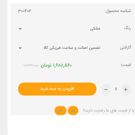
شناسه محصول:
300406
رنگ
گارانتی
۱,۶۸۸,۵۶۰
تومان
۱,۷۷۳,۰۰۰
افزودن به سبد خرید
یا از قیمت های ما رضایت دارید؟
بله
خیر