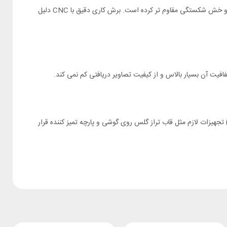
به ادعای شرکت نیلکین گلس نیلکین آیفون 14 پرو مکس Amazing ضخامتی برابر 0.33 میلیمتر دارد. همچنین دارای سختی 9H است که آن را در برابر خط و خش شکستگی مقاوم تر کرده است. برش کاری دقیق با CNC دلیل
محافظ صفحه نمایش Apple iPhone 14 Pro Max نیلکین موارد لازم برای انداختن گلس را دارد. داخل پک گلس آیفون iPhone 14 Pro Max Nillkin HD تجهیزات لازم مثل قاب تراز گلس روی گوشی و پارچه تمیز کننده قرار