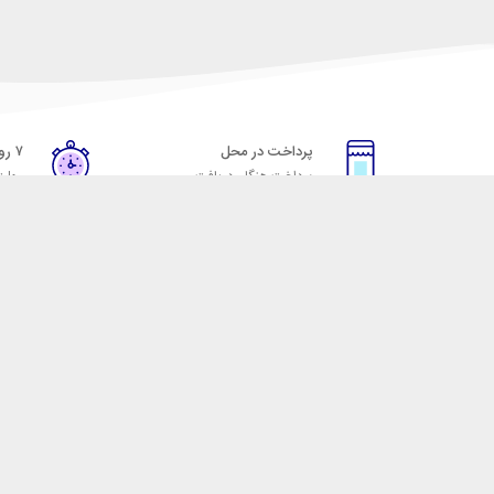
پرداخت در محل
۷ روز ضمانت
پرداخت هنگام دریافت
مهلت
خدمات مشتریان
مکسیکال
قوانین و مقررات
تماس با مکسیکال
روش ارسال
درباره ماکسیکال
ضمانت 7 روزه
وبلاگ مکسیکال
رویه های بازگرداندن کالا