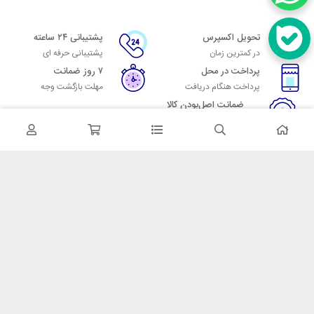
تحویل اکسپرس
پشتیبانی ۲۴ ساعته
در کمترین زمان
پشتیبانی حرفه ای
پرداخت در محل
۷ روز ضمانت
پرداخت هنگام دریافت
مهلت بازگشت وجه
ضمانت اصل‌بودن کالا
تایید اصالت کالا
در تماس باشید
آدرس: تهران میدان حسن آباد خیابان امام خمینی بن بست پاساژ منوچهری
پلاک 7
شماره تماس: 02166700606
شماره واتساپ: 02166700606
کدپستی: 1137916439
زمان پاسخگویی: شنبه تا چهارشنبه 9 الی 17 و پنجشنبه 9 الی 13
خدمات مشتریان