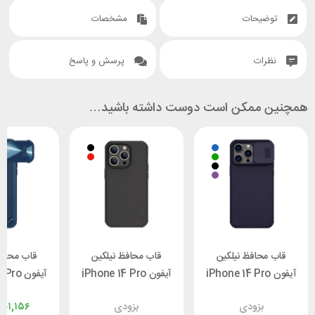
توضیحات
مشخصات
نظرات
پرسش و پاسخ
همچنین ممکن است دوست داشته باشید…
قاب محافظ نیلکین
قاب محافظ نیلکین
قاب محافظ
آیفون iPhone 14 Pro
آیفون iPhone 14 Pro
آیفون o
illkin
Max Nillkin
Max Nillkin
بزودی
بزودی
۸۰۱,۱۵۶
ield S
Frosted Shield Pro
CamShield Pro