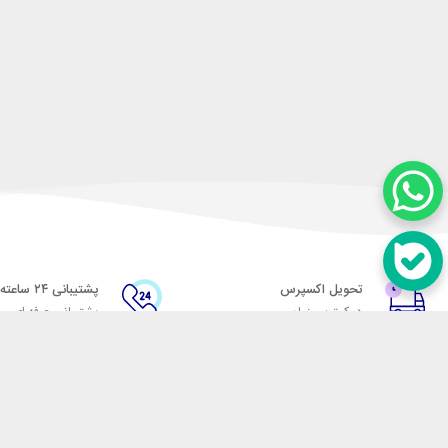
تحویل اکسپرس
پشتیبانی ۲۴ ساعته
در کمترین زمان
پشتیبانی حرفه ای
در تماس باشید
آدرس: تهران میدان حسن آباد خیابان امام خمینی بن بست پاساژ منوچهری پلاک 7
شماره تماس: 02166700606