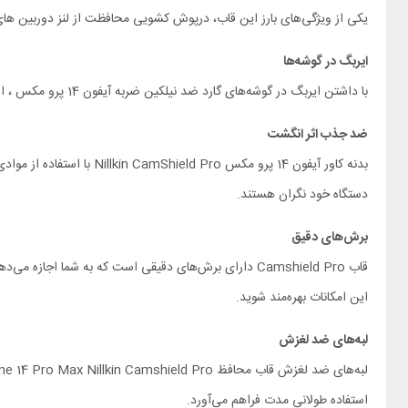
یکی از ویژگی‌های بارز این قاب، درپوش کشویی محافظت از لنز دوربین های چهارگانه iPhone 14 Pro Max است. به علاوه لبه‌های دوربین با ضخامت 0.2 میلیمتر، به طور کامل از لنز دوربین‌ها در براب
ایربگ در گوشه‌ها
با داشتن ایربگ در گوشه‌های گارد ضد نیلکین ضربه آیفون 14 پرو مکس ، از اثرات سقوط و ضربه به صورت کامل محافظت می‌کند. این ویژگی اضافی باعث می‌شود که گوشی شما در مواقع ناگهانی محافظت شده و خراب نشود.
ضد جذب اثر انگشت
بدنه کاور آیفون 14 پرو 
دستگاه خود نگران هستند.
برش‌های دقیق
قاب Camshield Pro دارای برش‌های دقیقی است که به شما 
این امکانات بهره‌مند شوید.
لبه‌های ضد لغزش
استفاده طولانی مدت فراهم می‌آورد.