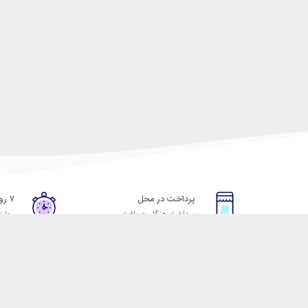
پرداخت در محل
۷ روز ضمانت
پرداخت هنگام دریافت
مهلت
خدمات مشتریان
مکسیکال
قوانین و مقررات
تماس با مکسیکال
روش ارسال
درباره ماکسیکال