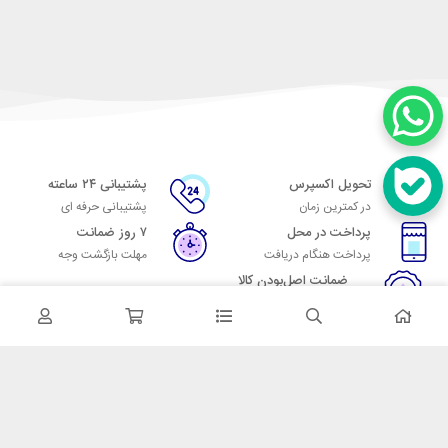
تحویل اکسپرس
پشتیبانی ۲۴ ساعته
در کمترین زمان
پشتیبانی حرفه ای
پرداخت در محل
۷ روز ضمانت
پرداخت هنگام دریافت
مهلت بازگشت وجه
ضمانت اصل‌بودن کالا
تایید اصالت کالا
در تماس باشید
آدرس: تهران میدان حسن آباد خیابان امام خمینی بن بست پاساژ منوچهری
پلاک 7
شماره تماس: 02166700606