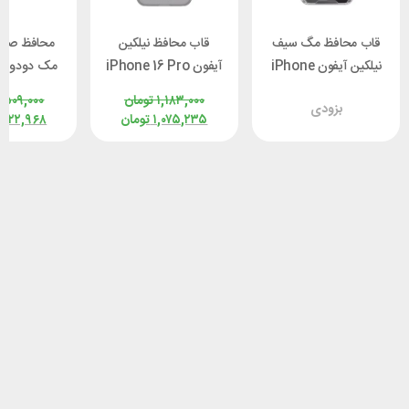
قاب محافظ مگ سیف
قاب محافظ نیلکین
محافظ صفح
نیلکین آیفون iPhone
آیفون iPhone 16 Pro
مک
x McDodo
Max Nillkin
16 Pro Max Nillkin
۱,۱۸۳,۰۰۰
تومان
,۵۰۹,۰۰۰
بزودی
6863
Frosted Shield Pro
Nature TPU Pro
۱,۰۷۵,۲۳۵
تومان
,۳۲۲,۹۶۸
Magnetic
با برش لوگو