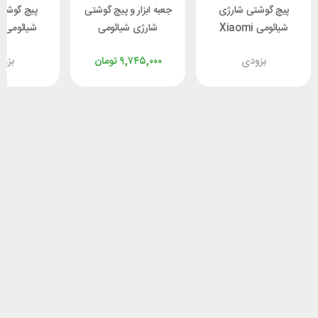
پیچ گوشتی شارژی
جعبه ابزار و پیچ گوشتی
پیچ گوشت
شیائومی Xiaomi
شارژی شیائومی
ش
Bomidi EPS03 دارای
Xiaomi HOTO
بزودی
۹,۷۴۵,۰۰۰
تومان
بزو
48 سری
QWDGJ001
30 سری