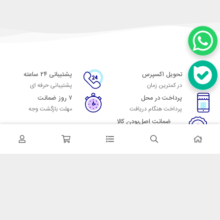
تحویل اکسپرس
پشتیبانی ۲۴ ساعته
در کمترین زمان
پشتیبانی حرفه ای
پرداخت در محل
۷ روز ضمانت
پرداخت هنگام دریافت
مهلت بازگشت وجه
ضمانت اصل‌بودن کالا
تایید اصالت کالا
در تماس باشید
آدرس: تهران میدان حسن آباد خیابان امام خمینی بن بست پاساژ منوچهری
پلاک 7
شماره تماس: 02166700606
شماره واتساپ: 02166700606