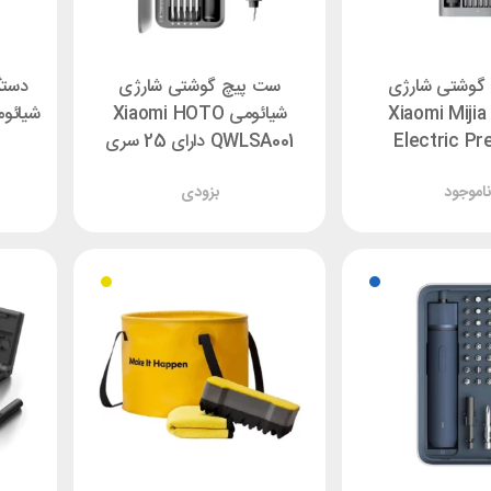
گوشتی شارژی
ست پیچ گوشتی شارژی
دستگ
شیائومی Xiaomi Mijia
شیائومی Xiaomi HOTO
Electric Pr
QWLSA001 دارای 25 سری
Screwdr
!
بزودی
MJDDLSD003QW دارای 24
سری