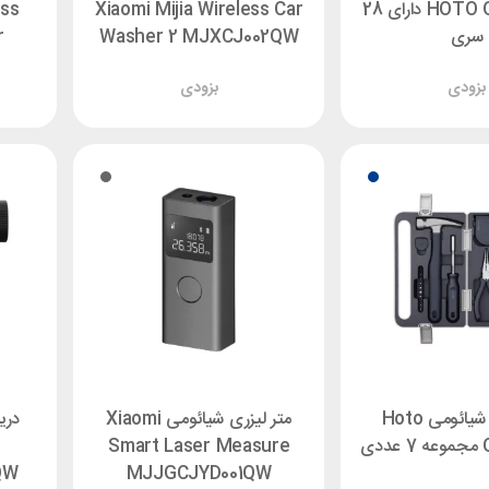
HOTO QWLSD009 دارای 28
Xiaomi Mijia Wireless Car
ess
سری
Washer 2 MJXCJ002QW
r
بزودی
بزودی
جعبه ابزار شیائومی Hoto
متر لیزری شیائومی Xiaomi
دری
ی
Smart Laser Measure
QW
MJJGCJYD001QW