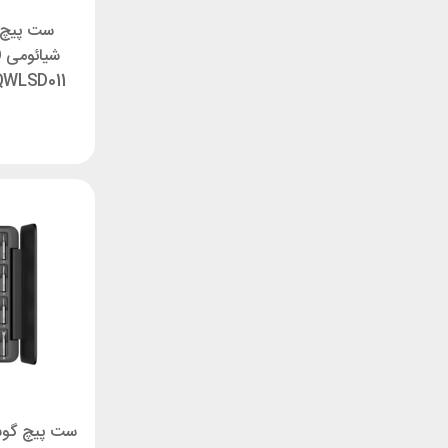
ست پیچ 
ش
QWLSD011 دارای 25 قط