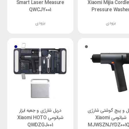
Smart Laser Measure
Xiaomi Mijia Cordl
QWCJY001
Pressure Washe
MJXCJ001QW
بزودی
بزودی
ل و پیچ گوشتی شارژی
دریل شارژی و جعبه ابزار
شیائومی Xiaomi
شیائومی Xiaomi HOTO
QWDZGJ001
MJWSZNJYDZ001