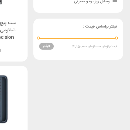
وسایل روزمره و مصرفی
ست پیچ 
فیلتر براساس قیمت :
ecision
iver
فیلتر
قیمت:
تومان 0
—
تومان 16,950,000
ناموجود