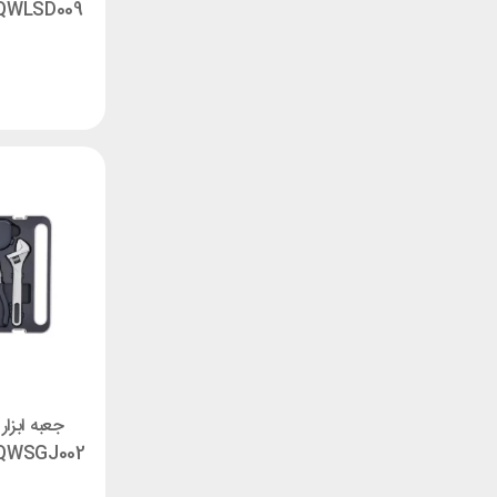
QWSGJ002 مجموعه 7 عدد