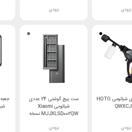
بزودی
بزودی
کارواش شارژی شیائومی HOTO
ست پیچ گوشتی 24 عددی
جعبه 
QWXCJ0
شیائومی Xiaomi
MJJXLSD002QW نسخه
گلوبال و چین
بزودی
بزودی