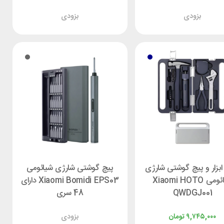
بزودی
بزودی
ابزار و پیچ گوشتی شارژی
پیچ گوشتی شارژی شیائومی
شیائومی Xiaomi HOTO
Xiaomi Bomidi EPS03 دارای
QWDGJ001
48 سری
۹,۷۴۵,۰۰۰
تومان
بزودی