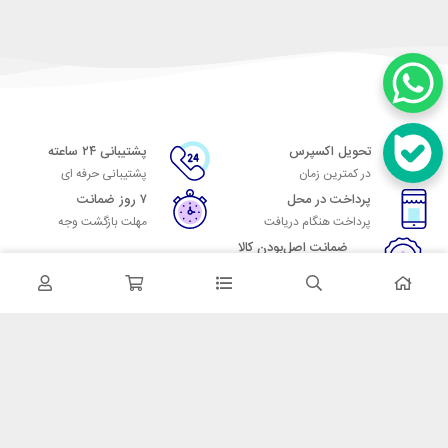
تحویل اکسپرس
پشتیبانی ۲۴ ساعته
در کمترین زمان
پشتیبانی حرفه ای
پرداخت در محل
۷ روز ضمانت
پرداخت هنگام دریافت
مهلت بازگشت وجه
ضمانت اصل‌بودن کالا
تایید اصالت کالا
در تماس باشید
آدرس: تهران میدان حسن آباد خیابان امام خمینی بن بست پاساژ منوچهری
پلاک 7
شماره تماس: 02166700606
شماره واتساپ: 02166700606