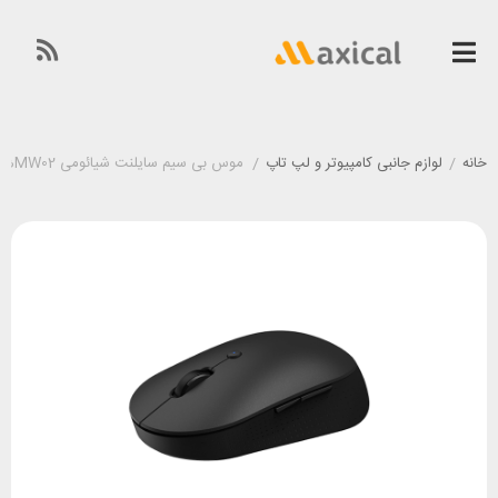
خانه
/
لوازم جانبی کامپیوتر و لپ تاپ
/
موس بی سیم سایلنت شیائومی Xiaomi Mi Dual Mode Wireless Mouse WXSMSBMW02