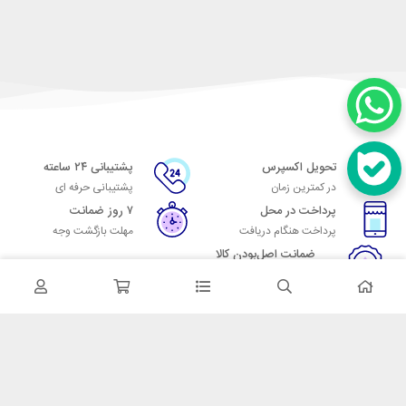
تحویل اکسپرس
پشتیبانی ۲۴ ساعته
در کمترین زمان
پشتیبانی حرفه ای
پرداخت در محل
۷ روز ضمانت
پرداخت هنگام دریافت
مهلت بازگشت وجه
ضمانت اصل‌بودن کالا
تایید اصالت کالا
در تماس باشید
آدرس: تهران میدان حسن آباد خیابان امام خمینی بن بست پاساژ منوچهری
پلاک 7
شماره تماس: 02166700606