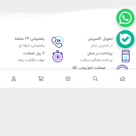
تحویل اکسپرس
پشتیبانی ۲۴ ساعته
در کمترین زمان
پشتیبانی حرفه ای
پرداخت در محل
۷ روز ضمانت
پرداخت هنگام دریافت
مهلت بازگشت وجه
ضمانت اصل‌بودن کالا
تایید اصالت کالا
در تماس باشید
آدرس: تهران میدان حسن آباد خیابان امام خمینی بن بست پاساژ منوچهری
پلاک 7
شماره تماس: 02166700606
شماره واتساپ: 02166700606
کدپستی: 1137916439