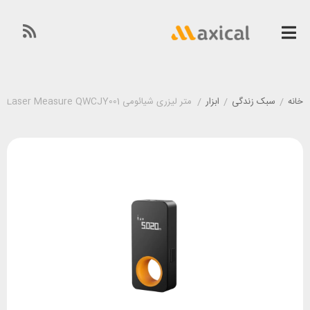
خانه
/
سبک زندگی
/
ابزار
/
متر لیزری شیائومی Hoto Smart Laser Measure QWCJY001