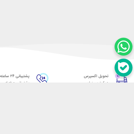
تحویل اکسپرس
پشتیبانی ۲۴ ساعته
در کمترین زمان
پشتیبانی حرفه ای
در تماس باشید
آدرس: تهران میدان حسن آباد خیابان امام خمینی بن بست پاساژ منوچهری پلاک 7
شماره تماس: 02166700606
شماره واتساپ: 02166700606