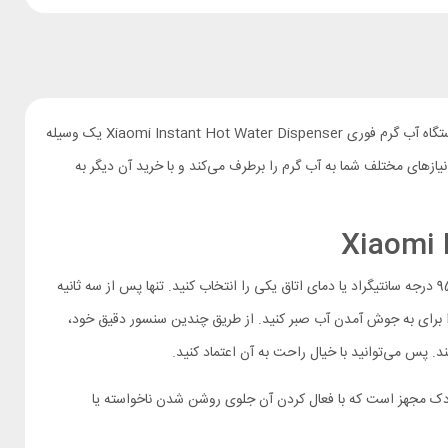
آماده کردن چای و قهوه، درست کردن سوپ و نودل فوری، آشپزی و ضدعفونی کردن ظروف کودک تنها چند مورد از کارهایی هستند که به اب گرم نیاز دارند. دستگاه آب گرم فوری Xiaomi Instant Hot Water Dispenser یک وسیله
 بین چهار درجه مختلف نیازهای مختلف شما به آب گرم را برطرف می‌کند و با خرید آن دیگر به
دستگاه آب گرم فوری شیائومی شبیه به دستگاه‌های آب سردکن خانگی کار می‌کند. کافیست داخل مخزن سه لیتری آن را پر کنید و از بین چهار دمای 45، 75، 95 درجه سانتیگراد یا دمای اتاق یکی را انتخاب کنید. تنها پس از سه ثانیه
 را برای به جوش آمدن آب صبر کنید. از طریق چندین سنسور دقیق خود،
کودک مجهز است که با فعال کردن آن جلوی روشن شدن ناخواسته یا