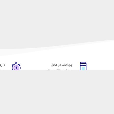
پرداخت در محل
۷ روز ضمانت
پرداخت هنگام دریافت
مهلت
خدمات مشتریان
مکسیکال
قوانین و مقررات
تماس با مکسیکال
روش ارسال
درباره ماکسیکال
ضمانت 7 روزه
وبلاگ مکسیکال