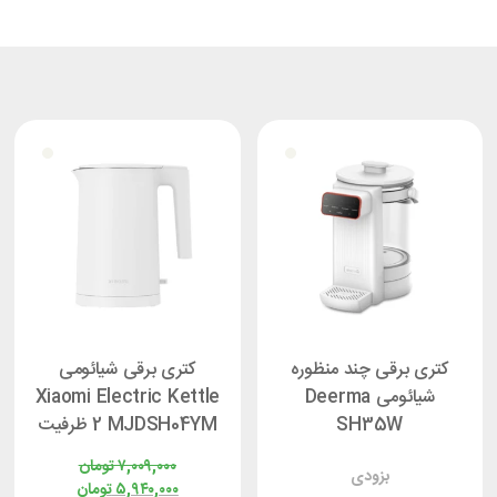
کتری برقی چند منظوره
کتری برقی شیائومی
شیائومی Deerma
Xiaomi Electric Kettle
SH35W
2 MJDSH04YM ظرفیت
1.7 لیتر
۷,۰۰۹,۰۰۰
تومان
بزودی
۵,۹۴۰,۰۰۰
تومان