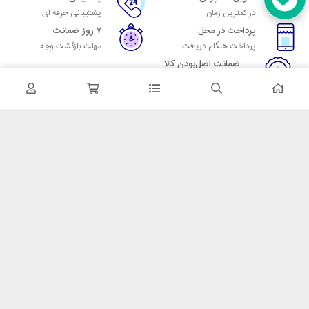
در کمترین زمان
پشتیبانی حرفه ای
پرداخت در محل
۷ روز ضمانت
پرداخت هنگام دریافت
مهلت بازگشت وجه
ضمانت اصل‌بودن کالا
تایید اصالت کالا
در تماس باشید
آدرس: تهران میدان حسن آباد خیابان امام خمینی بن بست پاساژ منوچهری
پلاک 7
شماره تماس: 02166700606
شماره واتساپ: 02166700606
کدپستی: 1137916439
زمان پاسخگویی: شنبه تا چهارشنبه 9 الی 17 و پنجشنبه 9 الی 13
خدمات مشتریان
قوانین و مقررات
روش ارسال
ضمانت 7 روزه