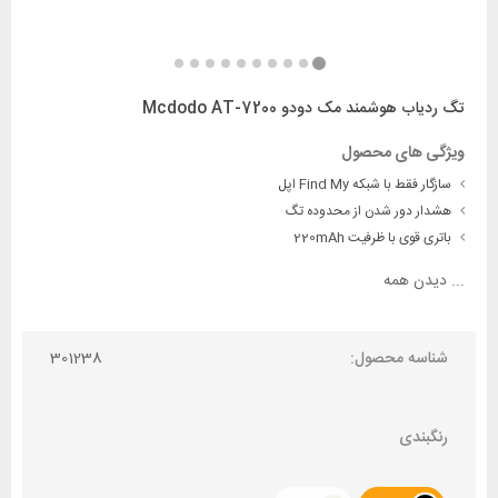
تگ ردیاب هوشمند مک دودو Mcdodo AT-7200
ویژگی های محصول
سازگار فقط با شبکه Find My اپل
هشدار دور شدن از محدوده تگ
باتری قوی با ظرفیت 220mAh
...
دیدن همه
شناسه محصول:
301238
رنگبندی