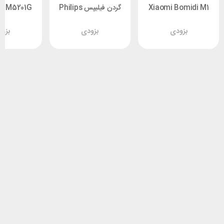
Xiaomi Bomidi M1
گردن فیلیپس Philips
 PPM5201G
PPM3601B
بزودی
بزودی
بزو