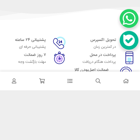
تحویل اکسپرس
پشتیبانی ۲۴ ساعته
در کمترین زمان
پشتیبانی حرفه ای
پرداخت در محل
۷ روز ضمانت
پرداخت هنگام دریافت
مهلت بازگشت وجه
ضمانت اصل‌بودن کالا
تایید اصالت کالا
در تماس باشید
آدرس: تهران میدان حسن آباد خیابان امام خمینی بن بست پاساژ منوچهری
پلاک 7
شماره تماس: 02166700606
شماره واتساپ: 02166700606
کدپستی: 1137916439