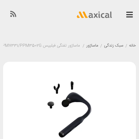
خانه
/
سبک زندگی
/
ماساژور
/
ماساژور تفنگی فیلیپس Philips PPM7331/PPM3502G